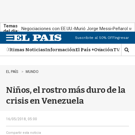
Temas
Negociaciones con EE.UU.
Murió Jorge Messi
Peñarol vs
del día:
Suscribite al 50% OFF
Ingresar
M
e
Últimas Noticias
Información
El País +
Ovación
TV Show
n
M
u
o
s
t
EL PAÍS
MUNDO
r
a
Niños, el rostro más duro de la
r
b
crisis en Venezuela
�
s
q
u
16/05/2018, 05:00
e
d
Compartir esta noticia