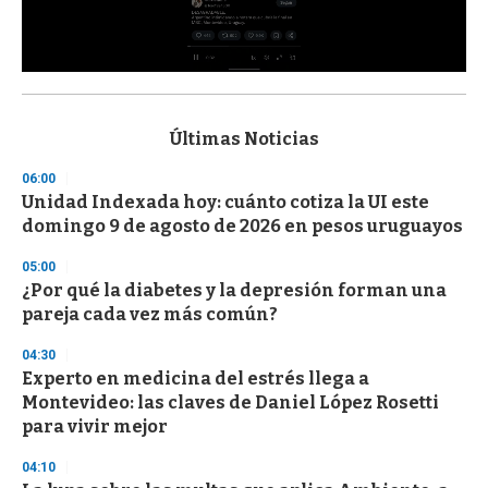
0
s
e
c
Últimas Noticias
o
n
06:00
d
Unidad Indexada hoy: cuánto cotiza la UI este
s
o
domingo 9 de agosto de 2026 en pesos uruguayos
f
3
05:00
3
s
¿Por qué la diabetes y la depresión forman una
e
pareja cada vez más común?
c
o
04:30
n
d
Experto en medicina del estrés llega a
s
Montevideo: las claves de Daniel López Rosetti
para vivir mejor
04:10