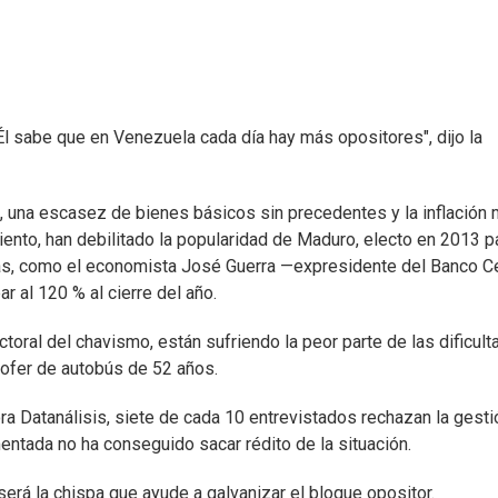
. Él sabe que en Venezuela cada día hay más opositores", dijo la
, una escasez de bienes básicos sin precedentes y la inflación
iento, han debilitado la popularidad de Maduro, electo en 2013 p
tas, como el economista José Guerra —expresidente del Banco Ce
r al 120 % al cierre del año.
toral del chavismo, están sufriendo la peor parte de las dificul
ofer de autobús de 52 años.
 Datanálisis, siete de cada 10 entrevistados rechazan la gesti
ntada no ha conseguido sacar rédito de la situación.
erá la chispa que ayude a galvanizar el bloque opositor.