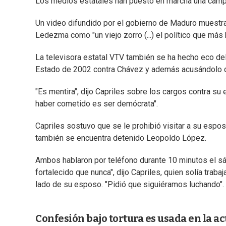
Los medios estatales han puesto en marcha una campa
Un video difundido por el gobierno de Maduro muestra 
Ledezma como "un viejo zorro (...) el político que más 
La televisora estatal VTV también se ha hecho eco d
Estado de 2002 contra Chávez y además acusándolo d
"Es mentira", dijo Capriles sobre los cargos contra s
haber cometido es ser demócrata".
Capriles sostuvo que se le prohibió visitar a su espo
también se encuentra detenido Leopoldo López.
Ambos hablaron por teléfono durante 10 minutos el s
fortalecido que nunca", dijo Capriles, quien solía traba
lado de su esposo. "Pidió que siguiéramos luchando".
Confesión bajo tortura es usada en la a