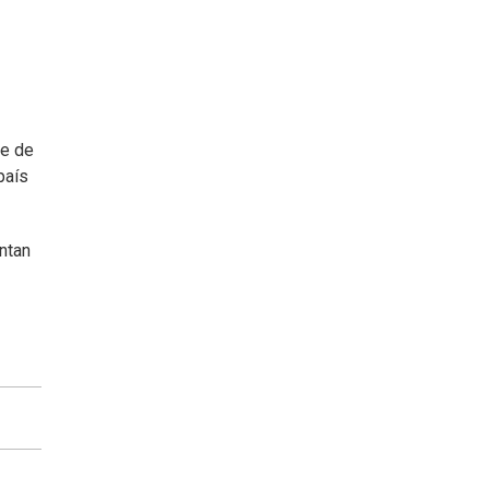
te de
país
ntan