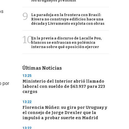
los uruguayos premium
os
9
La paradoja en la frontera con Brasil:
Rivera no construye edificios hace una
década y Livramento explota con obras
10
En la previa a discurso de Lacalle Pou,
blancos se enfrascan en polémica
interna sobre qué oposición ejercer
Últimas Noticias
13:25
Ministerio del Interior abrió llamado
o por
laboral con sueldo de $63.937 para 223
cargos
13:22
Florencia Núñez: su gira por Uruguay y
el consejo de Jorge Drexler que la
impulsó a probar suerte en Madrid
13:22