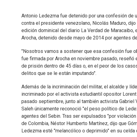
Antonio Ledezma fue detenido por una confesión de un m
contra el presidente venezolano, Nicolás Maduro, dijo
edición dominical del diario La Verdad de Maracaibo, 
Arocha, detenido desde mayo de 2014 por agentes del S
"Nosotros vamos a sostener que esa confesión fue obte
fue firmada por Arocha en noviembre pasado, reseñó e
de prisión dentro de 45 días o, en el peor de los cas
delitos que se le están imputando".
Además de la incriminación del militar, el alcalde y l
incriminado por el activista estudiantil opositor Lore
pasado septiembre, junto al también activista Gabriel
Saleh únicamente reconoció "el peso político de Led
agentes del Sebin. Tras ser expulsados "por violación
de Colombia, Néstor Humberto Martínez, dijo que Góme
Ledezma esté "melancólico o deprimido" en su celda d