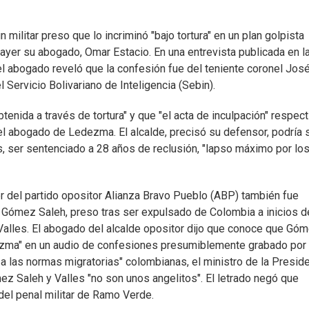
ilitar preso que lo incriminó "bajo tortura" en un plan golpista
 ayer su abogado, Omar Estacio. En una entrevista publicada en l
el abogado reveló que la confesión fue del teniente coronel Jos
ervicio Bolivariano de Inteligencia (Sebin).
nida a través de tortura" y que "el acta de inculpación" respect
l abogado de Ledezma. El alcalde, precisó su defensor, podría s
os, ser sentenciado a 28 años de reclusión, "lapso máximo por lo
íder del partido opositor Alianza Bravo Pueblo (ABP) también fue
nt Gómez Saleh, preso tras ser expulsado de Colombia a inicios d
 Valles. El abogado del alcalde opositor dijo que conoce que Gó
ezma" en un audio de confesiones presumiblemente grabado por
 a las normas migratorias" colombianas, el ministro de la Presid
z Saleh y Valles "no son unos angelitos". El letrado negó que
el penal militar de Ramo Verde.