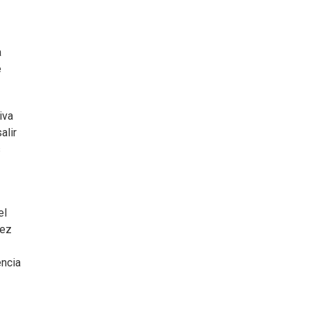
a
é
iva
alir
s
el
mez
encia