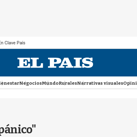
En Clave País
ienestar
Negocios
Mundo
Rurales
Narrativas visuales
Opin
pánico"