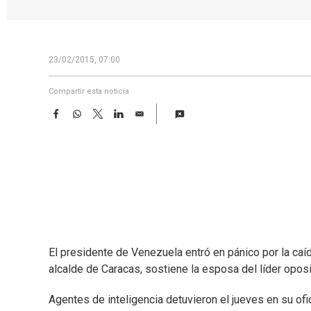
23/02/2015, 07:00
Compartir esta noticia
F
W
T
L
E
a
h
w
i
m
c
a
i
n
a
e
t
t
k
i
b
s
t
e
l
o
A
e
d
o
p
r
I
k
p
n
El presidente de Venezuela entró en pánico por la caíd
alcalde de Caracas, sostiene la esposa del líder oposi
Agentes de inteligencia detuvieron el jueves en su of