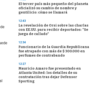
El tercer país más pequeño del planeta
oficializó su cambio de nombre y
gentilicio: cómo se llamará
12:43
La revelación de Orsi sobre las charlas
 de
con EE.UU. para recibir deportados: “Se
juega de callado”
12:34
puede
Funcionario de la Guardia Republicana
fue atrapado con más de $ 300.000 en
perfumes de contrabando
12:27
Mauricio Amaro fue presentado en
Atlanta United: los detalles de su
contratación tras dejar Defensor
al
Sporting