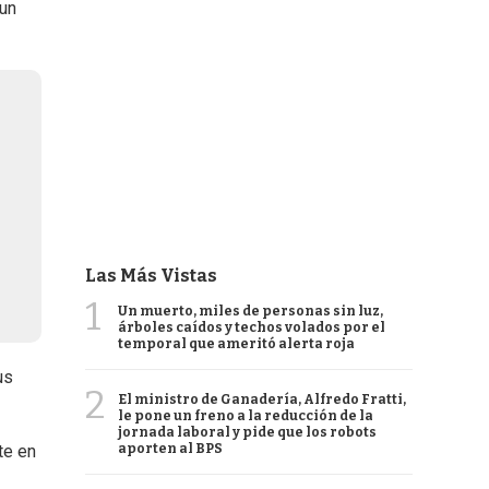
 un
Las Más Vistas
1
Un muerto, miles de personas sin luz,
árboles caídos y techos volados por el
temporal que ameritó alerta roja
us
2
El ministro de Ganadería, Alfredo Fratti,
le pone un freno a la reducción de la
jornada laboral y pide que los robots
aporten al BPS
te en