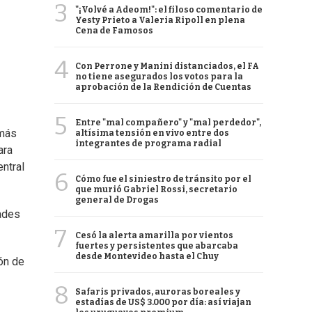
3
"¡Volvé a Adeom!": el filoso comentario de
Yesty Prieto a Valeria Ripoll en plena
Cena de Famosos
4
Con Perrone y Manini distanciados, el FA
no tiene asegurados los votos para la
aprobación de la Rendición de Cuentas
5
Entre "mal compañero" y "mal perdedor",
 más
altísima tensión en vivo entre dos
integrantes de programa radial
ara
ntral
6
Cómo fue el siniestro de tránsito por el
que murió Gabriel Rossi, secretario
general de Drogas
tades
7
Cesó la alerta amarilla por vientos
fuertes y persistentes que abarcaba
desde Montevideo hasta el Chuy
ón de
8
Safaris privados, auroras boreales y
estadías de US$ 3.000 por día: así viajan