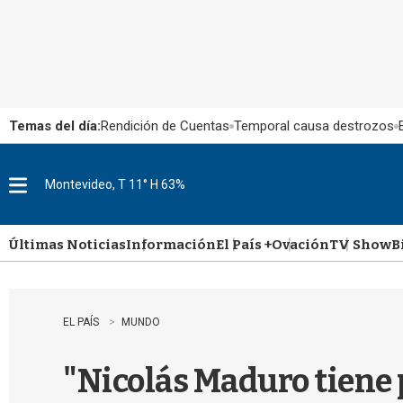
Temas del día:
Rendición de Cuentas
Temporal causa destrozos
Montevideo, T 11° H 63%
M
e
n
u
Últimas Noticias
Información
El País +
Ovación
TV Show
B
EL PAÍS
MUNDO
"Nicolás Maduro tiene 