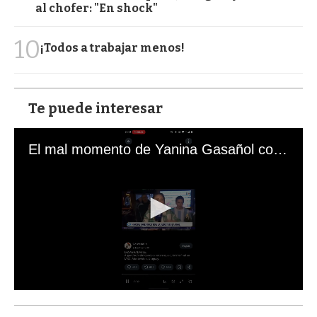
al chofer: "En shock"
10
¡Todos a trabajar menos!
Te puede interesar
El mal momento de Yanina Gasañol con un hincha argentino en "Subrayado"
0
s