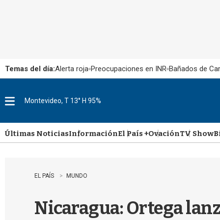
Temas del día:
Alerta roja
Preocupaciones en INR
Bañados de Ca
Montevideo, T 13° H 95%
M
e
n
u
Últimas Noticias
Información
El País +
Ovación
TV Show
B
EL PAÍS
MUNDO
Nicaragua: Ortega lan