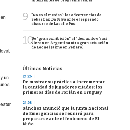
integrantes de programa radial
9
"No es el mesías": las advertencias de
 en
Sebastián Da Silva ante el esperado
y
discurso de Lacalle Pou
10
De “gran exhibición” al “deslumbre”: así
vieron en Argentina otra gran actuación
de Leonel Jaime en Peñarol
doval,
a
Últimas Noticias
21:26
y un
De mostrar su práctica a incrementar
 unos
la cantidad de jugadores citados: los
primeros días de Forlán en Uruguay
21:08
testar
Sánchez anunció que la Junta Nacional
de Emergencias se reunirá para
prepararse ante el fenómeno de El
Niño