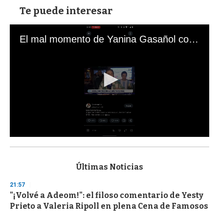
Te puede interesar
El mal momento de Yanina Gasañol con un hincha argentino en "Subrayado"
0
s
e
c
Últimas Noticias
o
n
21:57
d
"¡Volvé a Adeom!": el filoso comentario de Yesty
s
o
Prieto a Valeria Ripoll en plena Cena de Famosos
f
3