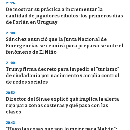
21:26
3
s
De mostrar su práctica a incrementar la
e
cantidad de jugadores citados: los primeros días
c
de Forlán en Uruguay
o
n
d
21:08
s
Sánchez anunció que la Junta Nacional de
Emergencias se reunirá para prepararse ante el
fenómeno de El Niño
21:00
Trump firma decreto para impedir el "turismo"
de ciudadanía por nacimiento y amplía control
de redes sociales
20:52
Director del Sinae explicó qué implica la alerta
roja para zonas costeras y qué pasa con las
clases
20:43
"Hago las cosas que son lo mejor para Malvín":