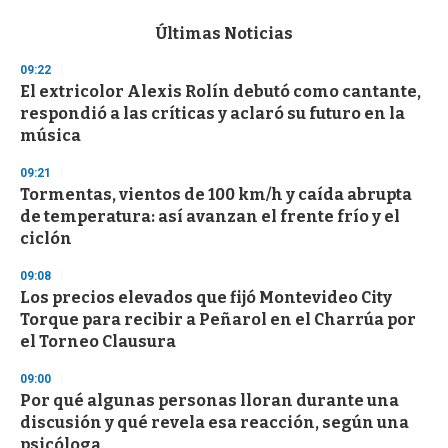
e
c
Últimas Noticias
o
n
09:22
d
El extricolor Alexis Rolín debutó como cantante,
s
o
respondió a las críticas y aclaró su futuro en la
f
música
3
3
s
09:21
e
Tormentas, vientos de 100 km/h y caída abrupta
c
de temperatura: así avanzan el frente frío y el
o
n
ciclón
d
s
09:08
Los precios elevados que fijó Montevideo City
Torque para recibir a Peñarol en el Charrúa por
el Torneo Clausura
09:00
Por qué algunas personas lloran durante una
discusión y qué revela esa reacción, según una
psicóloga