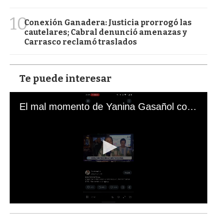
10
Conexión Ganadera: Justicia prorrogó las
cautelares; Cabral denunció amenazas y
Carrasco reclamó traslados
Te puede interesar
El mal momento de Yanina Gasañol con un hincha argentino en "Subrayado"
0
s