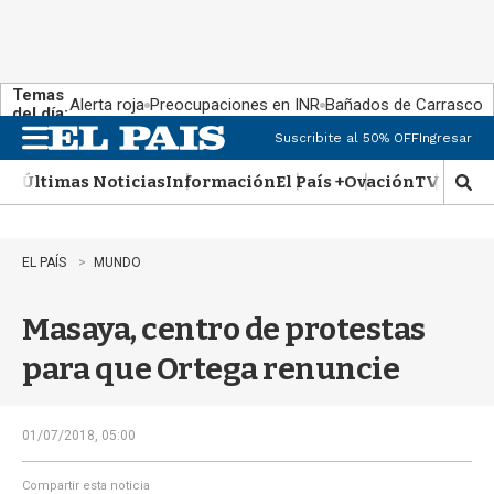
Temas
Alerta roja
Preocupaciones en INR
Bañados de Carrasco
del día:
Suscribite al 50% OFF
Ingresar
M
e
Últimas Noticias
Información
El País +
Ovación
TV Show
n
M
u
o
s
t
EL PAÍS
MUNDO
r
a
Masaya, centro de protestas
r
b
para que Ortega renuncie
�
s
q
u
01/07/2018, 05:00
e
d
Compartir esta noticia