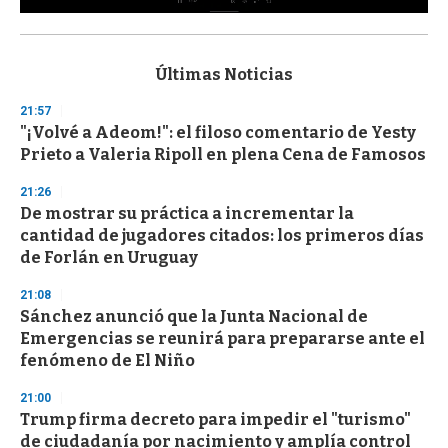
0
s
e
c
Últimas Noticias
o
n
21:57
d
"¡Volvé a Adeom!": el filoso comentario de Yesty
s
o
Prieto a Valeria Ripoll en plena Cena de Famosos
f
3
21:26
3
s
De mostrar su práctica a incrementar la
e
cantidad de jugadores citados: los primeros días
c
de Forlán en Uruguay
o
n
d
21:08
s
Sánchez anunció que la Junta Nacional de
Emergencias se reunirá para prepararse ante el
fenómeno de El Niño
21:00
Trump firma decreto para impedir el "turismo"
de ciudadanía por nacimiento y amplía control