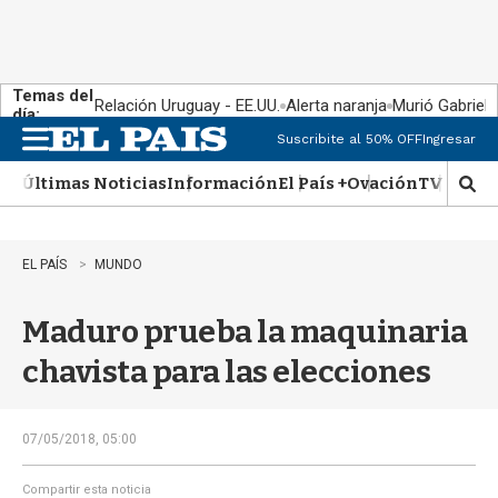
Temas del
Relación Uruguay - EE.UU.
Alerta naranja
Murió Gabriel 
día:
Suscribite al 50% OFF
Ingresar
M
e
Últimas Noticias
Información
El País +
Ovación
TV Show
n
M
u
o
s
t
EL PAÍS
MUNDO
r
a
Maduro prueba la maquinaria
r
b
chavista para las elecciones
�
s
q
u
07/05/2018, 05:00
e
d
Compartir esta noticia