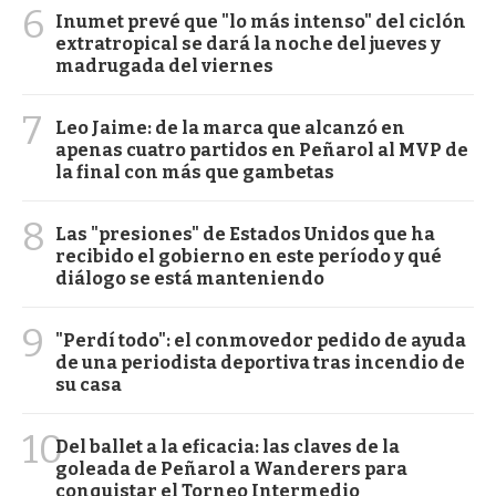
6
Inumet prevé que "lo más intenso" del ciclón
extratropical se dará la noche del jueves y
madrugada del viernes
7
Leo Jaime: de la marca que alcanzó en
apenas cuatro partidos en Peñarol al MVP de
la final con más que gambetas
8
Las "presiones" de Estados Unidos que ha
recibido el gobierno en este período y qué
diálogo se está manteniendo
9
"Perdí todo": el conmovedor pedido de ayuda
de una periodista deportiva tras incendio de
su casa
10
Del ballet a la eficacia: las claves de la
goleada de Peñarol a Wanderers para
conquistar el Torneo Intermedio