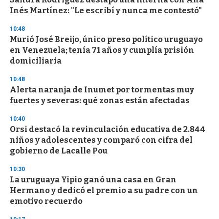
o
Inés Martínez: "Le escribí y nunca me contestó"
f
3
10:48
3
s
Murió José Breijo, único preso político uruguayo
e
en Venezuela; tenía 71 años y cumplía prisión
c
domiciliaria
o
n
d
10:48
s
Alerta naranja de Inumet por tormentas muy
fuertes y severas: qué zonas están afectadas
10:40
Orsi destacó la revinculación educativa de 2.844
niños y adolescentes y comparó con cifra del
gobierno de Lacalle Pou
10:30
La uruguaya Yipio ganó una casa en Gran
Hermano y dedicó el premio a su padre con un
emotivo recuerdo