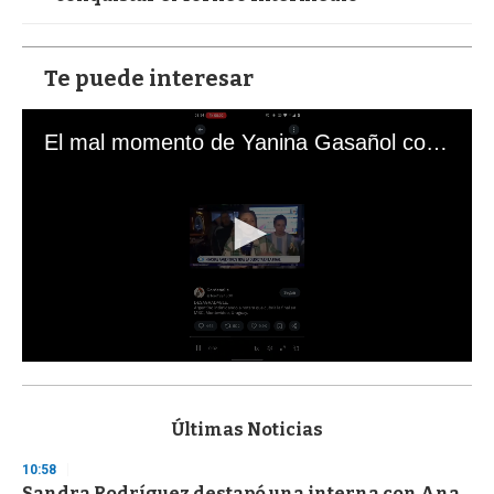
Te puede interesar
El mal momento de Yanina Gasañol con un hincha argentino en "Subrayado"
0
s
e
c
Últimas Noticias
o
n
10:58
d
Sandra Rodríguez destapó una interna con Ana
s