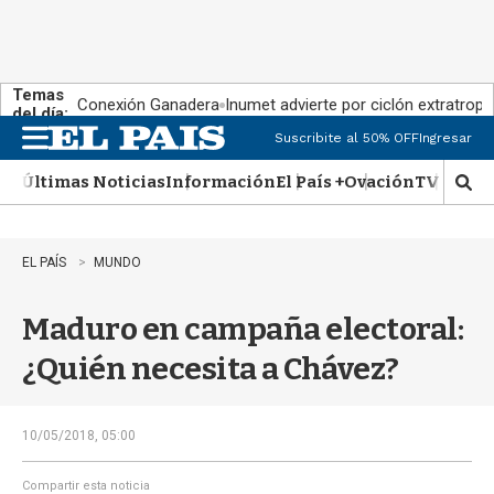
Temas
Conexión Ganadera
Inumet advierte por ciclón extratropi
del día:
Suscribite al 50% OFF
Ingresar
M
e
Últimas Noticias
Información
El País +
Ovación
TV Show
n
M
u
o
s
t
EL PAÍS
MUNDO
r
a
Maduro en campaña electoral:
r
b
¿Quién necesita a Chávez?
�
s
q
u
10/05/2018, 05:00
e
d
Compartir esta noticia