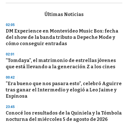
s
e
c
Últimas Noticias
o
n
02:05
d
DM Experience en Montevideo Music Box: fecha
s
o
del show de la banda tributo a Depeche Mode y
f
cómo conseguir entradas
3
3
s
02:01
e
"Tomdaya", el matrimonio de estrellas jóvenes
c
que está llevando a la generación Z a los cines
o
n
d
00:42
s
"Era bueno que nos pasara esto", celebró Aguirre
tras ganar el Intermedio y elogió a Leo Jaime y
Espinosa
23:45
Conocé los resultados de la Quiniela y la Tómbola
nocturna del miércoles 5 de agosto de 2026