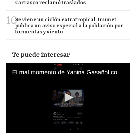
Carrasco reclamó traslados
10
Se viene un ciclón extratropical: Inumet
publica un aviso especial a la población por
tormentas y viento
Te puede interesar
El mal momento de Yanina Gasañol con un hincha argentino en "Subrayado"
0