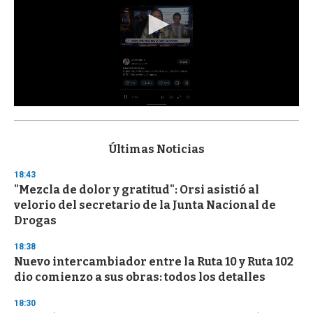
0
s
e
c
Últimas Noticias
o
n
18:43
d
"Mezcla de dolor y gratitud": Orsi asistió al
s
o
velorio del secretario de la Junta Nacional de
f
Drogas
3
3
s
18:38
e
Nuevo intercambiador entre la Ruta 10 y Ruta 102
c
dio comienzo a sus obras: todos los detalles
o
n
d
18:30
s