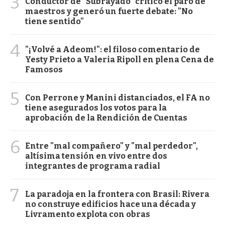
3
Conductor de "Subrayado" criticó el paro de
maestros y generó un fuerte debate: "No
tiene sentido"
4
"¡Volvé a Adeom!": el filoso comentario de
Yesty Prieto a Valeria Ripoll en plena Cena de
Famosos
5
Con Perrone y Manini distanciados, el FA no
tiene asegurados los votos para la
aprobación de la Rendición de Cuentas
6
Entre "mal compañero" y "mal perdedor",
altísima tensión en vivo entre dos
integrantes de programa radial
7
La paradoja en la frontera con Brasil: Rivera
no construye edificios hace una década y
Livramento explota con obras