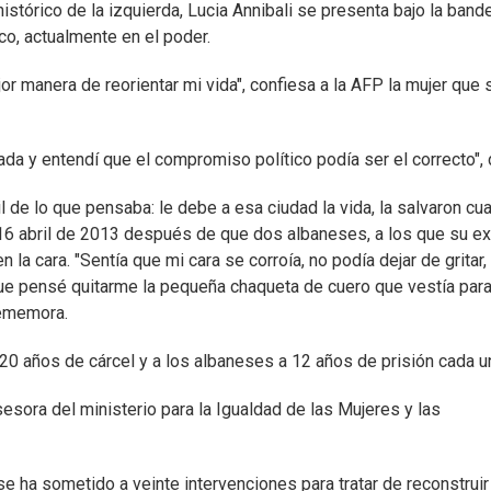
stórico de la izquierda, Lucia Annibali se presenta bajo la band
co, actualmente en el poder.
 manera de reorientar mi vida", confiesa a la AFP la mujer que 
da y entendí que el compromiso político podía ser el correcto", 
 de lo que pensaba: le debe a esa ciudad la vida, la salvaron cu
l 16 abril de 2013 después de que dos albaneses, a los que su e
 la cara. "Sentía que mi cara se corroía, no podía dejar de gritar,
que pensé quitarme la pequeña chaqueta de cuero que vestía par
rememora.
 20 años de cárcel y a los albaneses a 12 años de prisión cada u
esora del ministerio para la Igualdad de las Mujeres y las
se ha sometido a veinte intervenciones para tratar de reconstruir