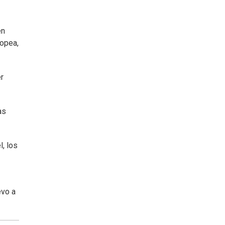
en
ropea,
r
as
l, los
evo a