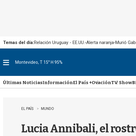
Temas del día:
Relación Uruguay - EE.UU.
Alerta naranja
Murió Gabr
Montevideo, T 15° H 95%
M
e
n
u
Últimas Noticias
Información
El País +
Ovación
TV Show
B
EL PAÍS
MUNDO
Lucia Annibali, el rost