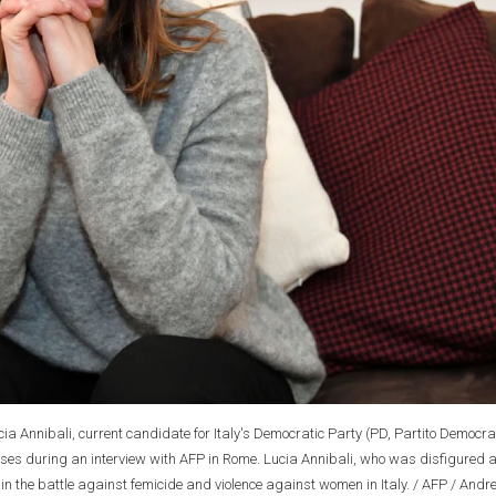
ucia Annibali, current candidate for Italy's Democratic Party (PD, Partito Democra
oses during an interview with AFP in Rome. Lucia Annibali, who was disfigured a
in the battle against femicide and violence against women in Italy. / AFP / Andr