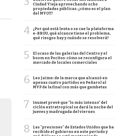
3
Ciudad Vieja aprovechando ocho
propiedades públicas: ¿cómo es el plan
del MVOT?
4
¿Por qué está lenta o se cae la plataforma
e-BROU, qué alcance tiene el problema,
qué riesgos hay y cuándo se resolverá?
5
El ocaso de las galerías del Centro y el
boom en Pocitos: cómo se reconfigura el
mercado de locales comerciales
6
Leo Jaime: de la marca que alcanzó en
apenas cuatro partidos en Peñarol al
MVP de la final con más que gambetas
7
Inumet prevé que "lo más intenso" del
ciclón extratropical se dará la noche del
jueves y madrugada del viernes
8
Las "presiones" de Estados Unidos que ha
recibido el gobierno en este período y