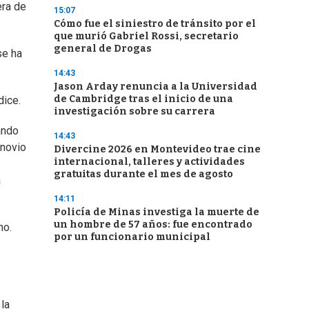
era de
15:07
Cómo fue el siniestro de tránsito por el
que murió Gabriel Rossi, secretario
general de Drogas
se ha
14:43
Jason Arday renuncia a la Universidad
de Cambridge tras el inicio de una
dice.
investigación sobre su carrera
ando
14:43
xnovio
Divercine 2026 en Montevideo trae cine
internacional, talleres y actividades
gratuitas durante el mes de agosto
a
14:11
Policía de Minas investiga la muerte de
un hombre de 57 años: fue encontrado
no.
por un funcionario municipal
 la