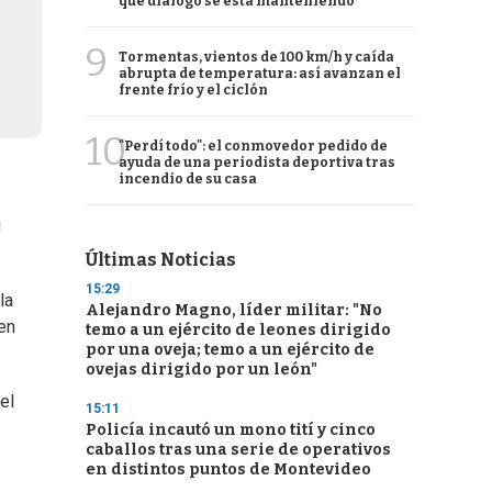
qué diálogo se está manteniendo
9
Tormentas, vientos de 100 km/h y caída
abrupta de temperatura: así avanzan el
frente frío y el ciclón
10
"Perdí todo": el conmovedor pedido de
ayuda de una periodista deportiva tras
incendio de su casa
u
Últimas Noticias
15:29
la
Alejandro Magno, líder militar: "No
en
temo a un ejército de leones dirigido
por una oveja; temo a un ejército de
ovejas dirigido por un león"
el
15:11
Policía incautó un mono tití y cinco
caballos tras una serie de operativos
en distintos puntos de Montevideo