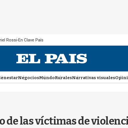
iel Rossi
En Clave País
ienestar
Negocios
Mundo
Rurales
Narrativas visuales
Opin
ro de las víctimas de violen