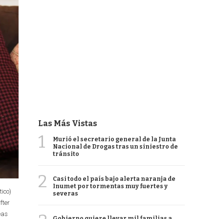
Las Más Vistas
1
Murió el secretario general de la Junta
Nacional de Drogas tras un siniestro de
tránsito
2
Casi todo el país bajo alerta naranja de
Inumet por tormentas muy fuertes y
tico)
severas
fter
eas
Gobierno quiere llevar mil familias a