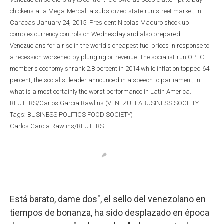
chickens at a Mega-Mercal, a subsidized state-run street market, in
Caracas January 24, 2015. President Nicolas Maduro shook up
complex currency controls on Wednesday and also prepared
Venezuelans for a rise in the world's cheapest fuel prices in response to
a recession worsened by plunging oil revenue. The socialist-run OPEC
member's economy shrank 2.8 percent in 2014 while inflation topped 64
percent, the socialist leader announced in a speech to parliament, in
what is almost certainly the worst performance in Latin America.
REUTERS/Carlos Garcia Rawlins (VENEZUELABUSINESS SOCIETY -
Tags: BUSINESS POLITICS FOOD SOCIETY)
Carlos Garcia Rawlins/REUTERS
Está barato, dame dos", el sello del venezolano en
tiempos de bonanza, ha sido desplazado en época