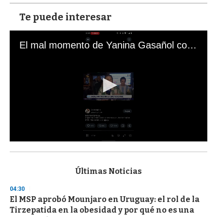
Te puede interesar
El mal momento de Yanina Gasañol con un hincha argentino en "Subrayado"
0
s
e
c
Últimas Noticias
o
n
04:30
d
El MSP aprobó Mounjaro en Uruguay: el rol de la
s
o
Tirzepatida en la obesidad y por qué no es una
f