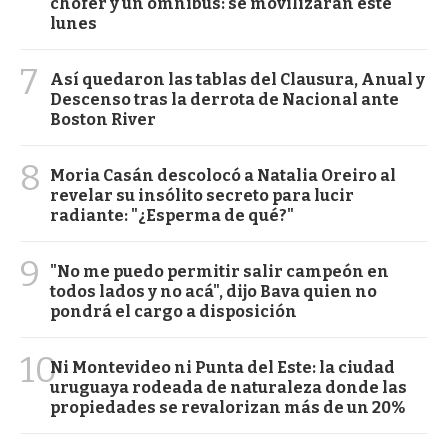
chofer y un ómnibus: se movilizarán este
lunes
7
Así quedaron las tablas del Clausura, Anual y
Descenso tras la derrota de Nacional ante
Boston River
8
Moria Casán descolocó a Natalia Oreiro al
revelar su insólito secreto para lucir
radiante: "¿Esperma de qué?"
9
"No me puedo permitir salir campeón en
todos lados y no acá", dijo Bava quien no
pondrá el cargo a disposición
10
Ni Montevideo ni Punta del Este: la ciudad
uruguaya rodeada de naturaleza donde las
propiedades se revalorizan más de un 20%