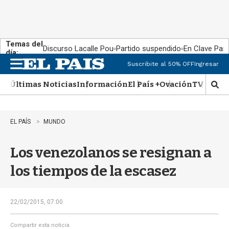
Temas del
Discurso Lacalle Pou
Partido suspendido
En Clave País
día:
Suscribite al 50% OFF
Ingresar
M
e
Últimas Noticias
Información
El País +
Ovación
TV Show
n
M
u
o
s
t
EL PAÍS
MUNDO
r
a
Los venezolanos se resignan a
r
b
los tiempos de la escasez
�
s
q
u
22/02/2015, 07:00
e
d
Compartir esta noticia