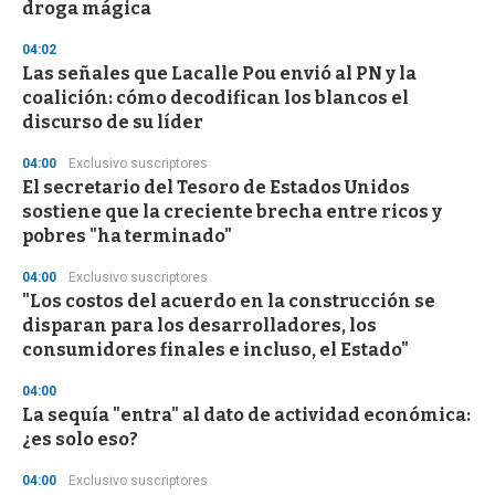
droga mágica
3
3
s
04:02
e
Las señales que Lacalle Pou envió al PN y la
c
coalición: cómo decodifican los blancos el
o
n
discurso de su líder
d
s
04:00
Exclusivo suscriptores
El secretario del Tesoro de Estados Unidos
sostiene que la creciente brecha entre ricos y
pobres "ha terminado"
04:00
Exclusivo suscriptores
"Los costos del acuerdo en la construcción se
disparan para los desarrolladores, los
consumidores finales e incluso, el Estado"
04:00
La sequía "entra" al dato de actividad económica:
¿es solo eso?
04:00
Exclusivo suscriptores