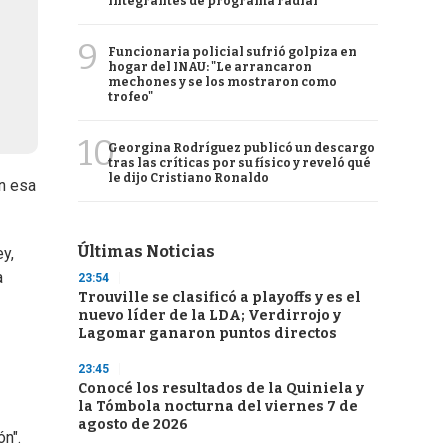
integrantes de programa radial
9
Funcionaria policial sufrió golpiza en
hogar del INAU: "Le arrancaron
mechones y se los mostraron como
trofeo"
10
Georgina Rodríguez publicó un descargo
tras las críticas por su físico y reveló qué
le dijo Cristiano Ronaldo
en esa
Últimas Noticias
ey,
a
23:54
Trouville se clasificó a playoffs y es el
nuevo líder de la LDA; Verdirrojo y
Lagomar ganaron puntos directos
23:45
Conocé los resultados de la Quiniela y
la Tómbola nocturna del viernes 7 de
agosto de 2026
n".