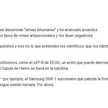
ue se denominan "armas inhumanas" y ha arrancado acuerdos
dos tipos de minas antipersonales y los láser cegadores.
erativo y eso es lo que pretenden los científicos: que los robo
tónomos, como el x47-B de EE.UU., un avión que puede aterriza
í Cúpula de Hierro se basa en la robótica.
—por ejemplo, el Samsung SGR-1 surcoreano que patrulla la fron
 sigue siendo humana. Por ahora.