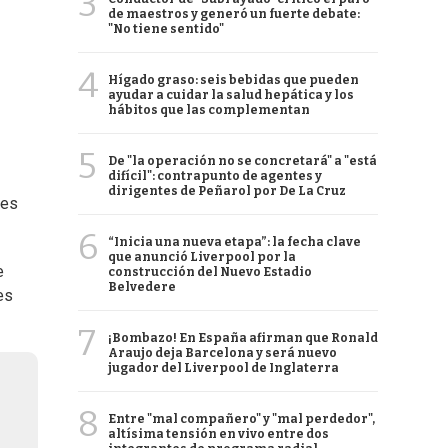
3
de maestros y generó un fuerte debate:
"No tiene sentido"
4
Hígado graso: seis bebidas que pueden
ayudar a cuidar la salud hepática y los
hábitos que las complementan
5
De "la operación no se concretará" a "está
difícil": contrapunto de agentes y
dirigentes de Peñarol por De La Cruz
nes
6
“Inicia una nueva etapa”: la fecha clave
que anunció Liverpool por la
e
construcción del Nuevo Estadio
Belvedere
es
7
¡Bombazo! En España afirman que Ronald
Araujo deja Barcelona y será nuevo
jugador del Liverpool de Inglaterra
8
Entre "mal compañero" y "mal perdedor",
altísima tensión en vivo entre dos