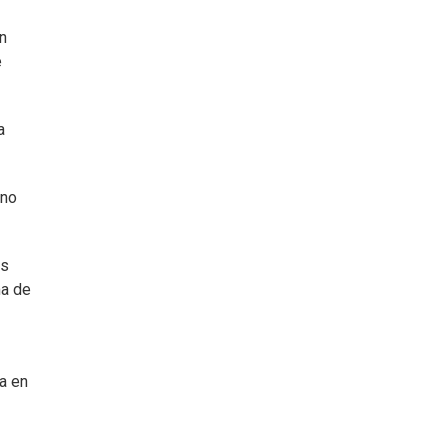
n
e
a
 no
os
ma de
ca en