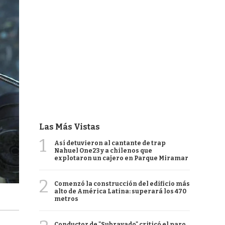
Las Más Vistas
1
Así detuvieron al cantante de trap
Nahuel One23 y a chilenos que
explotaron un cajero en Parque Miramar
2
Comenzó la construcción del edificio más
alto de América Latina: superará los 470
metros
Conductor de "Subrayado" criticó el paro