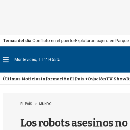
Temas del día:
Conflicto en el puerto
Explotaron cajero en Parque
Montevideo, T 11° H 55%
M
e
n
u
Últimas Noticias
Información
El País +
Ovación
TV Show
B
EL PAÍS
MUNDO
Los robots asesinos no 