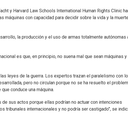
cht y Harvard Law Schools International Human Rights Clinic ha
las máquinas con capacidad para decidir sobre la vida y la muert
sarrollo, la producción y el uso de armas totalmente autónomas 
rnacional es que, en principio, no suena mal que sean máquinas y
las leyes de la guerra. Los expertos trazan el paralelismo con l
arrollada, pero no circulan porque no se ha resuelto el proble
he que conduce una máquina.
de sus actos porque ellas podrían no actuar con intenciones
los tribunales internacionales y no podría ser castigado", se indi