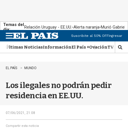
Temas del
Relación Uruguay - EE.UU.
Alerta naranja
Murió Gabriel 
día:
Suscribite al 50% OFF
Ingresar
M
e
Últimas Noticias
Información
El País +
Ovación
TV Show
n
M
u
o
s
t
EL PAÍS
MUNDO
r
a
Los ilegales no podrán pedir
r
b
residencia en EE.UU.
�
s
q
u
07/06/2021, 21:08
e
d
Compartir esta noticia