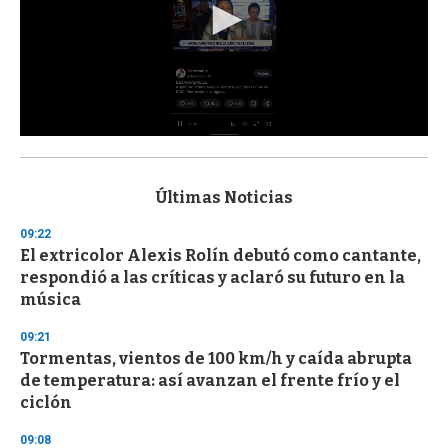
0
s
e
c
Últimas Noticias
o
n
09:22
d
El extricolor Alexis Rolín debutó como cantante,
s
o
respondió a las críticas y aclaró su futuro en la
f
música
3
3
s
09:21
e
Tormentas, vientos de 100 km/h y caída abrupta
c
de temperatura: así avanzan el frente frío y el
o
n
ciclón
d
s
09:08