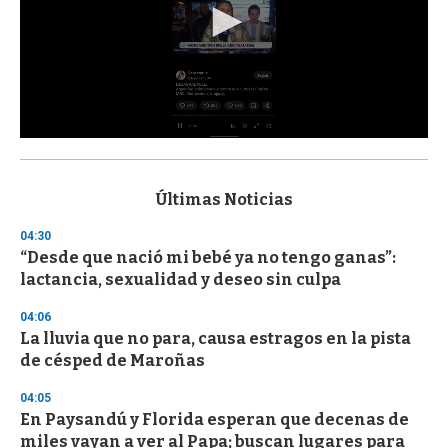
0
s
e
c
Últimas Noticias
o
n
04:30
d
“Desde que nació mi bebé ya no tengo ganas”:
s
o
lactancia, sexualidad y deseo sin culpa
f
3
04:06
3
s
La lluvia que no para, causa estragos en la pista
e
de césped de Maroñas
c
o
04:05
n
d
En Paysandú y Florida esperan que decenas de
s
miles vayan a ver al Papa; buscan lugares para