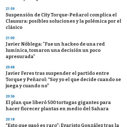
3
s
21:59
e
Suspensión de City Torque-Peñarol complica el
c
Clausura: posibles soluciones y la polémica por el
o
n
clásico
d
s
21:00
Javier Nóblega: "Fue un hackeo de una red
lumínica, tomaron una decisión un poco
apresurada"
20:48
Javier Feres tras suspender el partido entre
Torque y Peñarol: “Soy yo el que decide cuando se
juega y cuando no”
20:36
El plan que liberó 500 tortugas gigantes para
hacer florecer plantas en medio del Sahara
20:18
“Esto que pasó es raro”: Evaristo González tras la