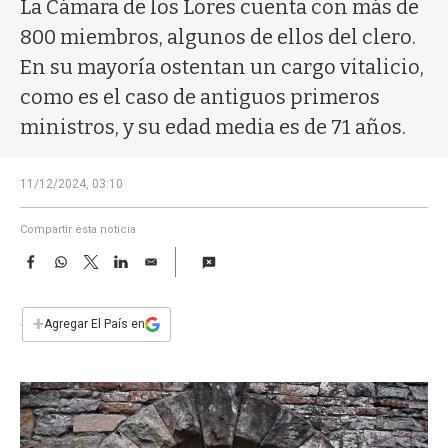
a
La Cámara de los Lores cuenta con más de
800 miembros, algunos de ellos del clero.
En su mayoría ostentan un cargo vitalicio,
como es el caso de antiguos primeros
ministros, y su edad media es de 71 años.
11/12/2024, 03:10
Compartir esta noticia
F
W
T
L
E
a
h
w
i
m
c
a
i
n
a
e
t
t
k
i
+
Agregar El País en
b
s
t
e
l
o
A
e
d
o
p
r
I
k
p
n