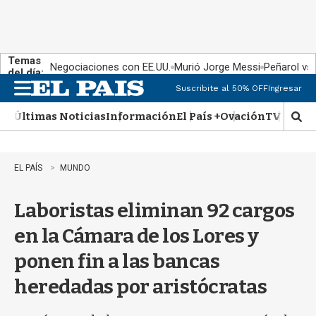
Temas
Negociaciones con EE.UU.
Murió Jorge Messi
Peñarol vs
del día:
Suscribite al 50% OFF
Ingresar
M
e
Últimas Noticias
Información
El País +
Ovación
TV Show
n
M
u
o
s
t
EL PAÍS
MUNDO
r
a
Laboristas eliminan 92 cargos
r
b
en la Cámara de los Lores y
�
s
ponen fin a las bancas
q
u
heredadas por aristócratas
e
d