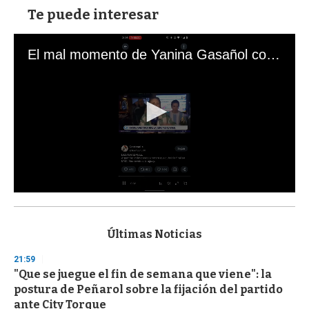
Te puede interesar
El mal momento de Yanina Gasañol con un hincha argentino en "Subrayado"
0
s
e
c
Últimas Noticias
o
n
21:59
d
"Que se juegue el fin de semana que viene": la
s
o
postura de Peñarol sobre la fijación del partido
f
ante City Torque
3