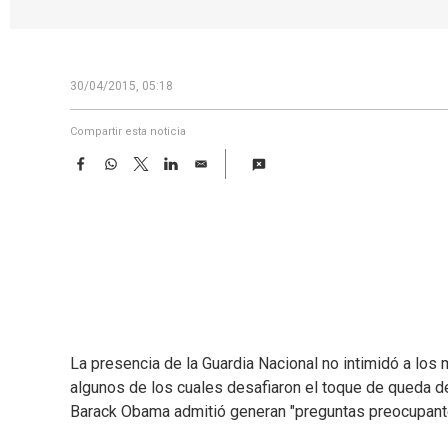
30/04/2015, 05:18
Compartir esta noticia
F
W
T
L
E
a
h
w
i
m
c
a
i
n
a
e
t
t
k
i
b
s
t
e
l
o
A
e
d
o
p
r
I
k
p
n
La presencia de la Guardia Nacional no intimidó a los
algunos de los cuales desafiaron el toque de queda de
Barack Obama admitió generan "preguntas preocupant