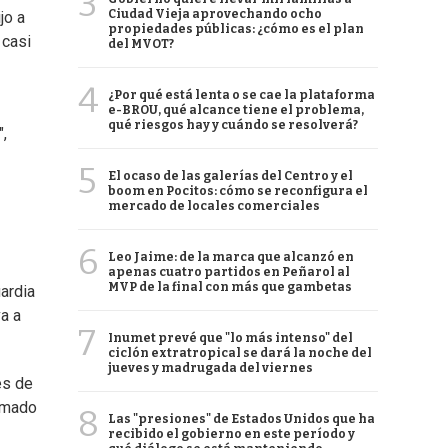
3
Ciudad Vieja aprovechando ocho
jo a
propiedades públicas: ¿cómo es el plan
 casi
del MVOT?
4
¿Por qué está lenta o se cae la plataforma
e-BROU, qué alcance tiene el problema,
qué riesgos hay y cuándo se resolverá?
,
5
El ocaso de las galerías del Centro y el
boom en Pocitos: cómo se reconfigura el
mercado de locales comerciales
6
Leo Jaime: de la marca que alcanzó en
apenas cuatro partidos en Peñarol al
MVP de la final con más que gambetas
uardia
a a
7
Inumet prevé que "lo más intenso" del
ciclón extratropical se dará la noche del
jueves y madrugada del viernes
es de
lamado
8
Las "presiones" de Estados Unidos que ha
recibido el gobierno en este período y