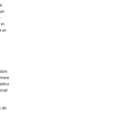
de
que
e
 el
a un
obre
timore
tados
cial
s de