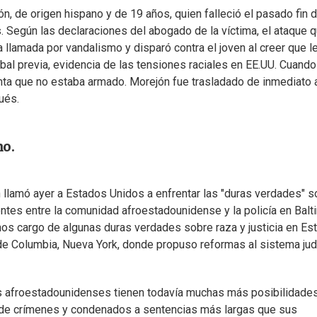
n, de origen hispano y de 19 años, quien falleció el pasado fin 
. Según las declaraciones del abogado de la víctima, el ataque 
na llamada por vandalismo y disparó contra el joven al creer que l
bal previa, evidencia de las tensiones raciales en EE.UU. Cuando
nta que no estaba armado. Morejón fue trasladado de inmediato 
ués.
mo.
n llamó ayer a Estados Unidos a enfrentar las "duras verdades" s
dentes entre la comunidad afroestadounidense y la policía en Bal
nos cargo de algunas duras verdades sobre raza y justicia en Es
 de Columbia, Nueva York, donde propuso reformas al sistema judi
 afroestadounidenses tienen todavía muchas más posibilidade
os de crímenes y condenados a sentencias más largas que sus