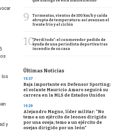
qué diálogo se está manteniendo
evocar
9
Tormentas, vientos de 100 km/h y caída
abrupta de temperatura: así avanzan el
frente frío y el ciclón
10
"Perdí todo": el conmovedor pedido de
ayuda de una periodista deportiva tras
5
incendio de su casa
hos
Últimas Noticias
 los
15:37
Baja importante en Defensor Sporting:
el volante Mauricio Amaro seguirá su
carrera en la MLS de Estados Unidos
ban
15:29
Alejandro Magno, líder militar: "No
temo a un ejército de leones dirigido
por una oveja; temo a un ejército de
ad y
ovejas dirigido por un león"