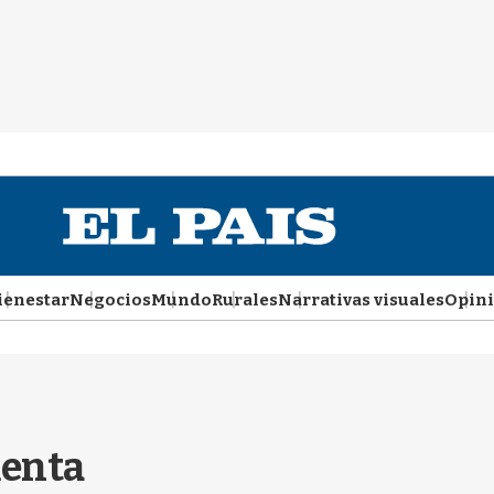
ienestar
Negocios
Mundo
Rurales
Narrativas visuales
Opin
menta