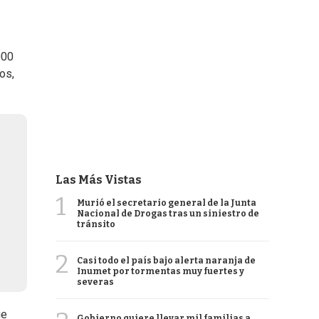
000
os,
Las Más Vistas
1
Murió el secretario general de la Junta
Nacional de Drogas tras un siniestro de
tránsito
2
Casi todo el país bajo alerta naranja de
Inumet por tormentas muy fuertes y
severas
ue
Gobierno quiere llevar mil familias a