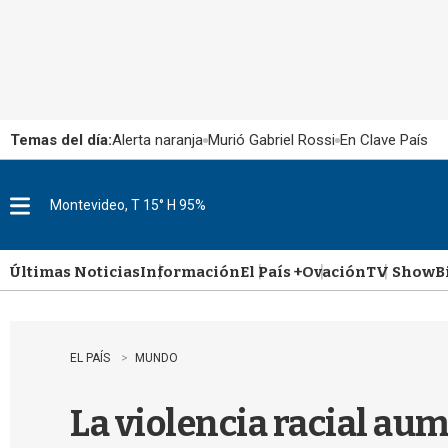
Temas del día:
Alerta naranja
Murió Gabriel Rossi
En Clave País
Montevideo, T 15° H 95%
M
e
n
u
Últimas Noticias
Información
El País +
Ovación
TV Show
B
EL PAÍS
MUNDO
La violencia racial au