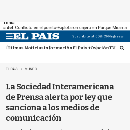
Tema
s del
Conflicto en el puerto
Explotaron cajero en Parque Miramar
día:
Suscribite al 50% OFF
Ingresar
M
e
Últimas Noticias
Información
El País +
Ovación
TV Show
n
M
u
o
s
t
EL PAÍS
MUNDO
r
a
La Sociedad Interamericana
r
b
de Prensa alerta por ley que
�
s
sanciona a los medios de
q
u
comunicación
e
d