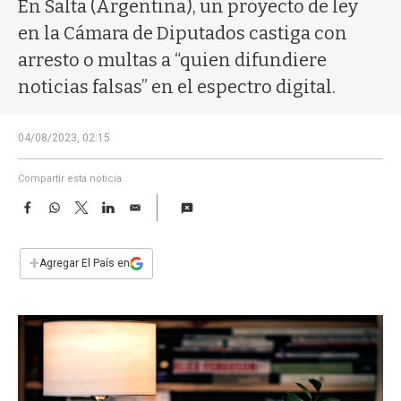
a
En Salta (Argentina), un proyecto de ley
en la Cámara de Diputados castiga con
arresto o multas a “quien difundiere
noticias falsas” en el espectro digital.
04/08/2023, 02:15
Compartir esta noticia
F
W
T
L
E
a
h
w
i
m
c
a
i
n
a
e
t
t
k
i
+
Agregar El País en
b
s
t
e
l
o
A
e
d
o
p
r
I
k
p
n