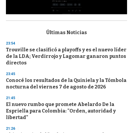
0
s
e
c
Últimas Noticias
o
n
23:54
d
Trouville se clasificó a playoffs y es el nuevo líder
s
o
de la LDA; Verdirrojo y Lagomar ganaron puntos
f
directos
3
3
s
23:45
e
Conocé los resultados de la Quiniela y la Tómbola
c
nocturna del viernes 7 de agosto de 2026
o
n
d
21:45
s
El nuevo rumbo que promete Abelardo De la
Espriella para Colombia: "Orden, autoridad y
libertad"
21:26