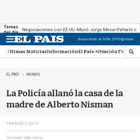
Temas
Negociaciones con EE.UU.
Murió Jorge Messi
Peñarol vs
del día:
Suscribite al 50% OFF
Ingresar
M
e
Últimas Noticias
Información
El País +
Ovación
TV Show
n
M
u
o
s
t
EL PAÍS
MUNDO
r
a
La Policía allanó la casa de la
r
b
madre de Alberto Nisman
�
s
q
u
14/04/2015, 20:19
e
d
Compartir esta noticia