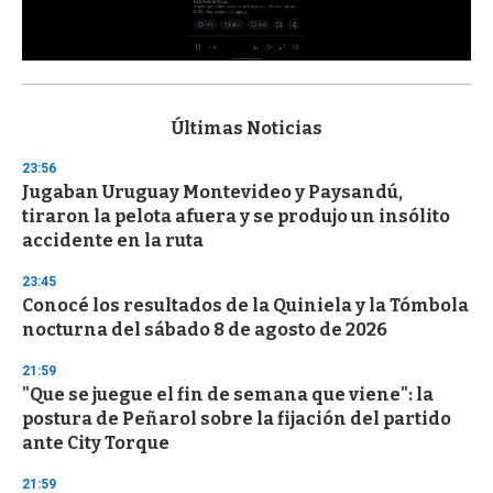
0
s
e
c
Últimas Noticias
o
n
23:56
d
Jugaban Uruguay Montevideo y Paysandú,
s
o
tiraron la pelota afuera y se produjo un insólito
f
accidente en la ruta
3
3
s
23:45
e
Conocé los resultados de la Quiniela y la Tómbola
c
nocturna del sábado 8 de agosto de 2026
o
n
d
21:59
s
"Que se juegue el fin de semana que viene": la
postura de Peñarol sobre la fijación del partido
ante City Torque
21:59