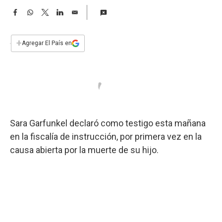
a
F
W
T
L
E
a
h
w
i
m
c
a
i
n
a
e
t
t
k
i
+
Agregar El País en
b
s
t
e
l
o
A
e
d
o
p
r
I
k
p
n
Sara Garfunkel declaró como testigo esta mañana
en la fiscalía de instrucción, por primera vez en la
causa abierta por la muerte de su hijo.