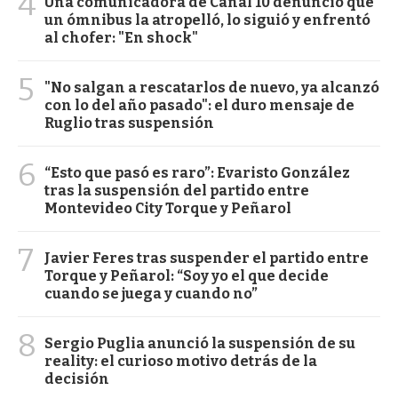
4
Una comunicadora de Canal 10 denunció que
un ómnibus la atropelló, lo siguió y enfrentó
al chofer: "En shock"
5
"No salgan a rescatarlos de nuevo, ya alcanzó
con lo del año pasado": el duro mensaje de
Ruglio tras suspensión
6
“Esto que pasó es raro”: Evaristo González
tras la suspensión del partido entre
Montevideo City Torque y Peñarol
7
Javier Feres tras suspender el partido entre
Torque y Peñarol: “Soy yo el que decide
cuando se juega y cuando no”
8
Sergio Puglia anunció la suspensión de su
reality: el curioso motivo detrás de la
decisión