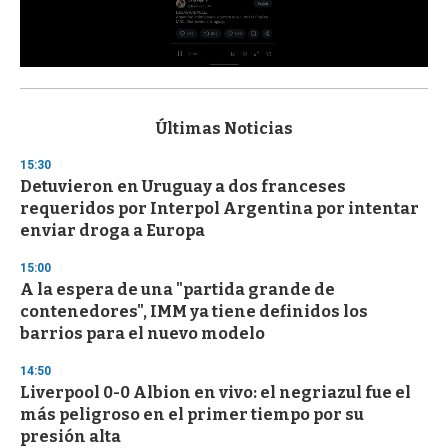
0
s
e
c
Últimas Noticias
o
n
15:30
d
Detuvieron en Uruguay a dos franceses
s
o
requeridos por Interpol Argentina por intentar
f
enviar droga a Europa
3
3
s
15:00
e
A la espera de una "partida grande de
c
contenedores", IMM ya tiene definidos los
o
n
barrios para el nuevo modelo
d
s
14:50
Liverpool 0-0 Albion en vivo: el negriazul fue el
más peligroso en el primer tiempo por su
presión alta