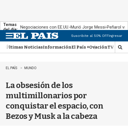
Temas
Negociaciones con EE.UU.
Murió Jorge Messi
Peñarol vs
del día:
Suscribite al 50% OFF
Ingresar
M
e
Últimas Noticias
Información
El País +
Ovación
TV Show
n
M
u
o
s
t
EL PAÍS
MUNDO
r
a
La obsesión de los
r
b
multimillonarios por
�
s
conquistar el espacio, con
q
u
Bezos y Musk a la cabeza
e
d