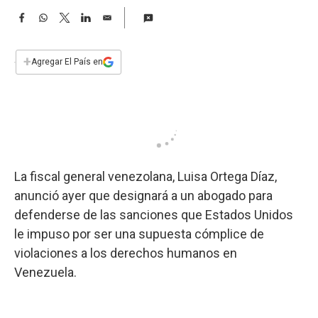
a
F
W
T
L
E
a
h
w
i
m
c
a
i
n
a
e
t
t
k
i
+
Agregar El País en
b
s
t
e
l
o
A
e
d
o
p
r
I
k
p
n
La fiscal general venezolana, Luisa Ortega Díaz,
anunció ayer que designará a un abogado para
defenderse de las sanciones que Estados Unidos
le impuso por ser una supuesta cómplice de
violaciones a los derechos humanos en
Venezuela.