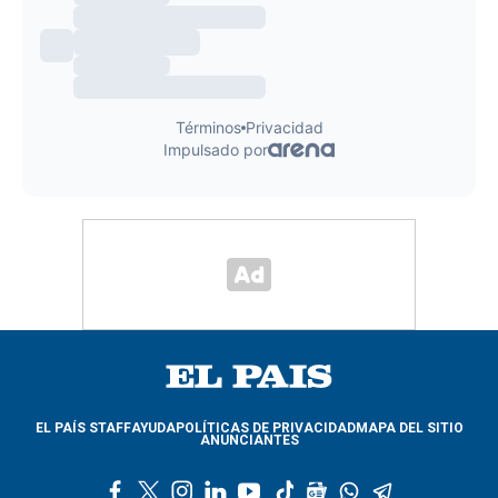
EL PAÍS STAFF
AYUDA
POLÍTICAS DE PRIVACIDAD
MAPA DEL SITIO
ANUNCIANTES
f
t
i
l
y
t
g
w
t