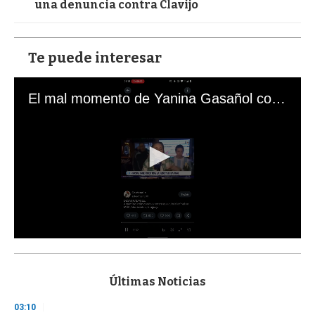
una denuncia contra Clavijo
Te puede interesar
El mal momento de Yanina Gasañol con un hincha argentino en "Subrayado"
0
s
e
c
Últimas Noticias
o
n
03:10
d