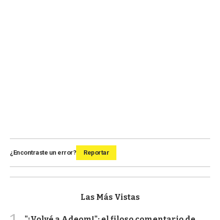
¿Encontraste un error?
Reportar
Las Más Vistas
"¡Volvé a Adeom!": el filoso comentario de