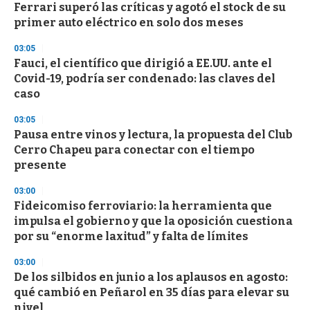
Ferrari superó las críticas y agotó el stock de su
s
o
primer auto eléctrico en solo dos meses
f
3
03:05
3
s
Fauci, el científico que dirigió a EE.UU. ante el
e
Covid-19, podría ser condenado: las claves del
c
caso
o
n
d
03:05
s
Pausa entre vinos y lectura, la propuesta del Club
Cerro Chapeu para conectar con el tiempo
presente
03:00
Fideicomiso ferroviario: la herramienta que
impulsa el gobierno y que la oposición cuestiona
por su “enorme laxitud” y falta de límites
03:00
De los silbidos en junio a los aplausos en agosto:
qué cambió en Peñarol en 35 días para elevar su
nivel