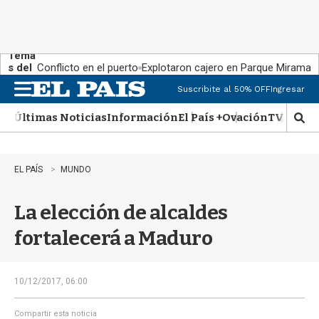
Tema
s del
Conflicto en el puerto
Explotaron cajero en Parque Miramar
día:
Suscribite al 50% OFF
Ingresar
M
e
Últimas Noticias
Información
El País +
Ovación
TV Show
n
M
u
o
s
t
EL PAÍS
MUNDO
r
a
La elección de alcaldes
r
b
fortalecerá a Maduro
�
s
q
u
10/12/2017, 06:00
e
d
Compartir esta noticia