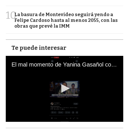
10
La basura de Montevideo seguirá yendo a
Felipe Cardoso hasta al menos 2055, con las
obras que prevé la IMM
Te puede interesar
El mal momento de Yanina Gasañol con un hincha argentino en "Subrayado"
0
s