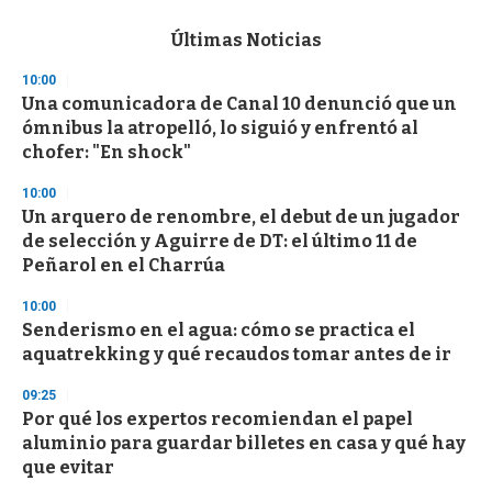
e
c
Últimas Noticias
o
n
10:00
d
Una comunicadora de Canal 10 denunció que un
s
o
ómnibus la atropelló, lo siguió y enfrentó al
f
chofer: "En shock"
3
3
s
10:00
e
Un arquero de renombre, el debut de un jugador
c
de selección y Aguirre de DT: el último 11 de
o
n
Peñarol en el Charrúa
d
s
10:00
Senderismo en el agua: cómo se practica el
aquatrekking y qué recaudos tomar antes de ir
09:25
Por qué los expertos recomiendan el papel
aluminio para guardar billetes en casa y qué hay
que evitar