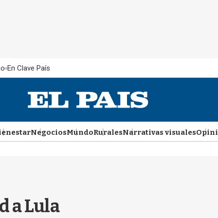
ño
En Clave País
ienestar
Negocios
Mundo
Rurales
Narrativas visuales
Opin
d a Lula