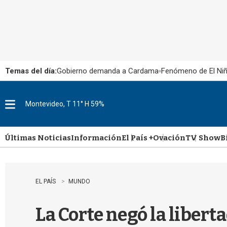
Temas del día:
Gobierno demanda a Cardama
Fenómeno de El Ni
Montevideo, T 11° H 59%
M
e
n
u
Últimas Noticias
Información
El País +
Ovación
TV Show
B
EL PAÍS
MUNDO
La Corte negó la liberta