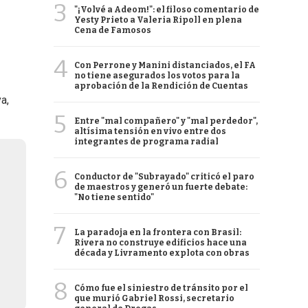
3
"¡Volvé a Adeom!": el filoso comentario de
Yesty Prieto a Valeria Ripoll en plena
Cena de Famosos
4
Con Perrone y Manini distanciados, el FA
no tiene asegurados los votos para la
aprobación de la Rendición de Cuentas
a,
5
Entre "mal compañero" y "mal perdedor",
altísima tensión en vivo entre dos
integrantes de programa radial
6
Conductor de "Subrayado" criticó el paro
de maestros y generó un fuerte debate:
"No tiene sentido"
7
La paradoja en la frontera con Brasil:
Rivera no construye edificios hace una
década y Livramento explota con obras
8
Cómo fue el siniestro de tránsito por el
que murió Gabriel Rossi, secretario