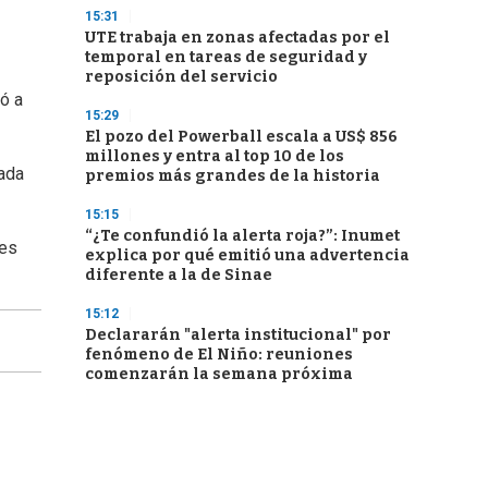
15:31
UTE trabaja en zonas afectadas por el
temporal en tareas de seguridad y
reposición del servicio
ó a
15:29
El pozo del Powerball escala a US$ 856
millones y entra al top 10 de los
tada
premios más grandes de la historia
15:15
“¿Te confundió la alerta roja?”: Inumet
jes
explica por qué emitió una advertencia
diferente a la de Sinae
15:12
Declararán "alerta institucional" por
fenómeno de El Niño: reuniones
comenzarán la semana próxima