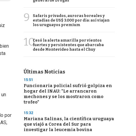
general de Drogas
9
Safaris privados, auroras boreales y
estadías de US$ 3.000 por día: así viajan
uiz
los uruguayos premium
10
Cesó la alerta amarilla por vientos
fuertes y persistentes que abarcaba
 bien
desde Montevideo hasta el Chuy
sta
Últimas Noticias
15:51
Funcionaria policial sufrió golpiza en
hogar del INAU: "Le arrancaron
 un
mechones y se los mostraron como
trofeo"
15:32
do por
Mariana Salinas, la científica uruguaya
OAS,
que viajó a Corea del Sur para
investigar la leucemia bovina