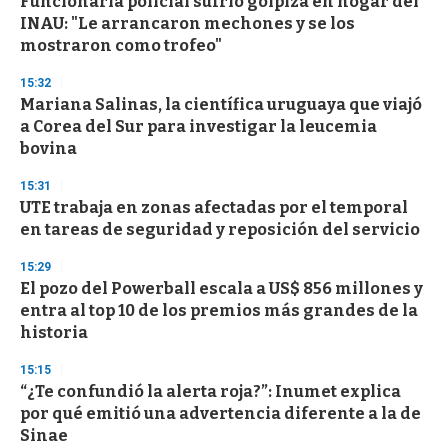
Funcionaria policial sufrió golpiza en hogar del
INAU: "Le arrancaron mechones y se los
mostraron como trofeo"
15:32
Mariana Salinas, la científica uruguaya que viajó
a Corea del Sur para investigar la leucemia
bovina
15:31
UTE trabaja en zonas afectadas por el temporal
en tareas de seguridad y reposición del servicio
15:29
El pozo del Powerball escala a US$ 856 millones y
entra al top 10 de los premios más grandes de la
historia
15:15
“¿Te confundió la alerta roja?”: Inumet explica
por qué emitió una advertencia diferente a la de
Sinae