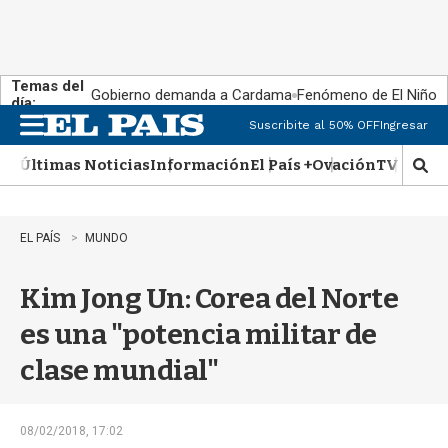
Temas del
Gobierno demanda a Cardama
Fenómeno de El Niño
día:
Suscribite al 50% OFF
Ingresar
M
e
Últimas Noticias
Información
El País +
Ovación
TV Show
n
M
u
o
s
t
EL PAÍS
MUNDO
r
a
Kim Jong Un: Corea del Norte
r
b
es una "potencia militar de
�
s
clase mundial"
q
u
e
d
08/02/2018, 17:02