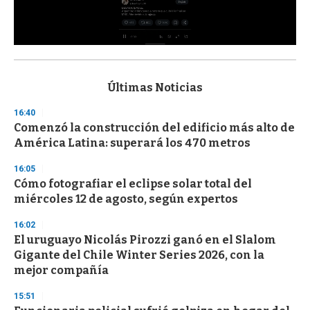
0
s
e
c
Últimas Noticias
o
n
16:40
d
Comenzó la construcción del edificio más alto de
s
o
América Latina: superará los 470 metros
f
3
16:05
3
s
Cómo fotografiar el eclipse solar total del
e
miércoles 12 de agosto, según expertos
c
o
16:02
n
d
El uruguayo Nicolás Pirozzi ganó en el Slalom
s
Gigante del Chile Winter Series 2026, con la
mejor compañía
15:51