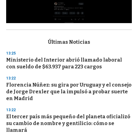
0
s
e
c
Últimas Noticias
o
n
13:25
d
Ministerio del Interior abrió llamado laboral
s
o
con sueldo de $63.937 para 223 cargos
f
3
13:22
3
s
Florencia Núñez: su gira por Uruguay y el consejo
e
de Jorge Drexler que la impulsó a probar suerte
c
en Madrid
o
n
d
13:22
s
El tercer país más pequeño del planeta oficializó
su cambio de nombre y gentilicio: cómo se
llamará