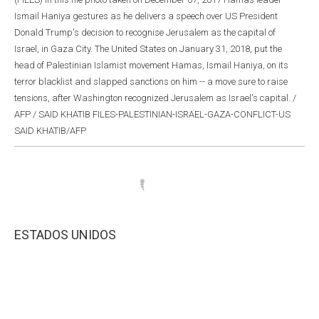
Ismail Haniya gestures as he delivers a speech over US President
Donald Trump's decision to recognise Jerusalem as the capital of
Israel, in Gaza City. The United States on January 31, 2018, put the
head of Palestinian Islamist movement Hamas, Ismail Haniya, on its
terror blacklist and slapped sanctions on him -- a move sure to raise
tensions, after Washington recognized Jerusalem as Israel's capital. /
AFP / SAID KHATIB FILES-PALESTINIAN-ISRAEL-GAZA-CONFLICT-US
SAID KHATIB/AFP
ESTADOS UNIDOS