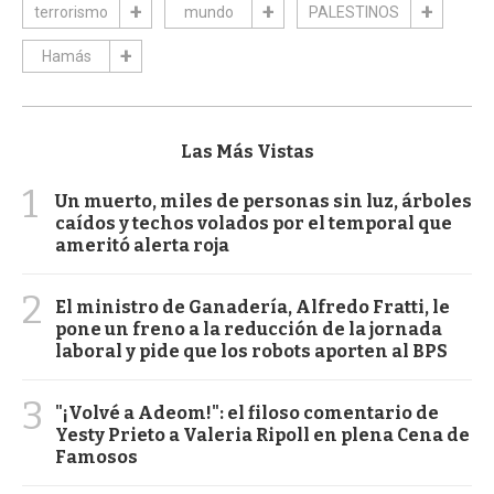
terrorismo
mundo
PALESTINOS
Hamás
Las Más Vistas
1
Un muerto, miles de personas sin luz, árboles
caídos y techos volados por el temporal que
ameritó alerta roja
2
El ministro de Ganadería, Alfredo Fratti, le
pone un freno a la reducción de la jornada
laboral y pide que los robots aporten al BPS
3
"¡Volvé a Adeom!": el filoso comentario de
Yesty Prieto a Valeria Ripoll en plena Cena de
Famosos