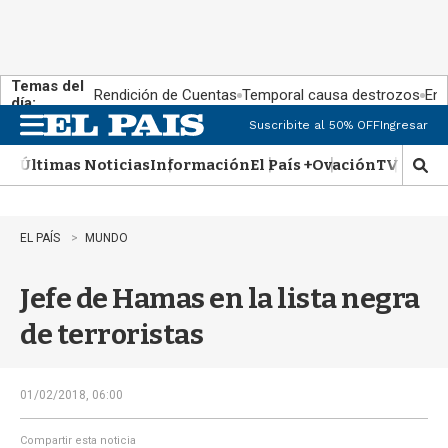
Temas del
Rendición de Cuentas
Temporal causa destrozos
En 
día:
Suscribite al 50% OFF
Ingresar
M
e
Últimas Noticias
Información
El País +
Ovación
TV Show
n
M
u
o
s
t
EL PAÍS
MUNDO
r
a
Jefe de Hamas en la lista negra
r
b
de terroristas
�
s
q
u
01/02/2018, 06:00
e
d
Compartir esta noticia