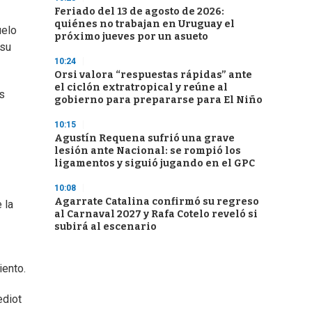
Feriado del 13 de agosto de 2026:
quiénes no trabajan en Uruguay el
uelo
próximo jueves por un asueto
 su
10:24
Orsi valora “respuestas rápidas” ante
el ciclón extratropical y reúne al
os
gobierno para prepararse para El Niño
10:15
Agustín Requena sufrió una grave
lesión ante Nacional: se rompió los
ligamentos y siguió jugando en el GPC
10:08
Agarrate Catalina confirmó su regreso
 la
al Carnaval 2027 y Rafa Cotelo reveló si
subirá al escenario
iento.
ediot