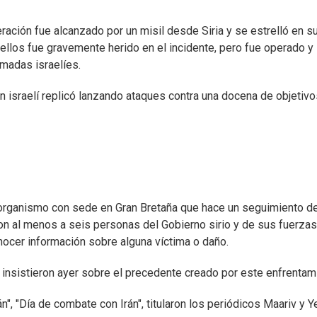
ración fue alcanzado por un misil desde Siria y se estrelló en s
 ellos fue gravemente herido en el incidente, pero fue operado y
madas israelíes.
ión israelí replicó lanzando ataques contra una docena de objetiv
 organismo con sede en Gran Bretaña que hace un seguimiento de
ron al menos a seis personas del Gobierno sirio y de sus fuerzas
nocer información sobre alguna víctima o daño.
es insistieron ayer sobre el precedente creado por este enfrentam
án", "Día de combate con Irán", titularon los periódicos Maariv y Y