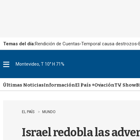
Temas del día:
Rendición de Cuentas
Temporal causa destrozos
Montevideo, T 10° H 71%
M
e
n
u
Últimas Noticias
Información
El País +
Ovación
TV Show
B
EL PAÍS
MUNDO
Israel redobla las adver