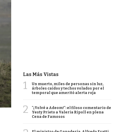
Las Más Vistas
1
Un muerto, miles de personas sin luz,
árboles caídos y techos volados por el
temporal que ameritó alerta roja
2
"¡Volvé a Adeom!": el filoso comentario de
Yesty Prieto a Valeria Ripoll en plena
Cena de Famosos
El ministro de Ganadería, Alfredo Fratti,