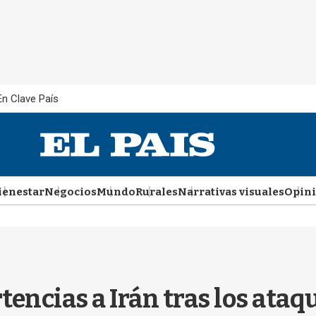
En Clave País
ienestar
Negocios
Mundo
Rurales
Narrativas visuales
Opin
tencias a Irán tras los ataq