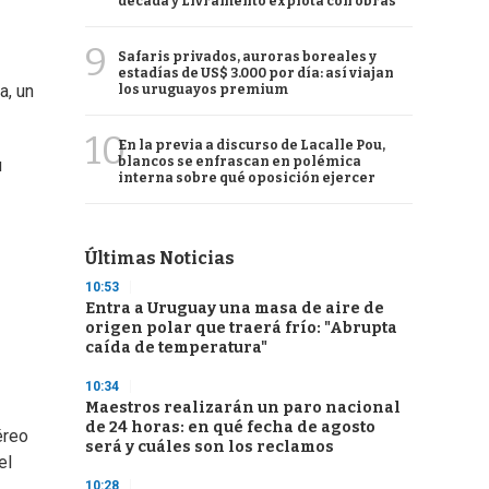
década y Livramento explota con obras
9
Safaris privados, auroras boreales y
estadías de US$ 3.000 por día: así viajan
a, un
los uruguayos premium
10
En la previa a discurso de Lacalle Pou,
blancos se enfrascan en polémica
u
interna sobre qué oposición ejercer
Últimas Noticias
10:53
Entra a Uruguay una masa de aire de
origen polar que traerá frío: "Abrupta
caída de temperatura"
10:34
Maestros realizarán un paro nacional
de 24 horas: en qué fecha de agosto
éreo
será y cuáles son los reclamos
el
10:28