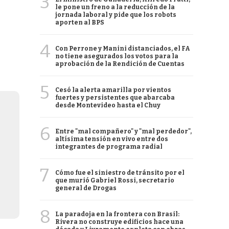
3
le pone un freno a la reducción de la
jornada laboral y pide que los robots
aporten al BPS
4
Con Perrone y Manini distanciados, el FA
no tiene asegurados los votos para la
aprobación de la Rendición de Cuentas
5
Cesó la alerta amarilla por vientos
fuertes y persistentes que abarcaba
desde Montevideo hasta el Chuy
6
Entre "mal compañero" y "mal perdedor",
altísima tensión en vivo entre dos
integrantes de programa radial
7
Cómo fue el siniestro de tránsito por el
que murió Gabriel Rossi, secretario
general de Drogas
8
La paradoja en la frontera con Brasil:
Rivera no construye edificios hace una