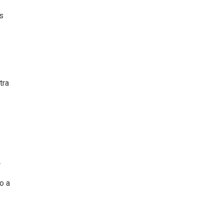
os
tra
.
o a