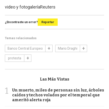
video y fotogalería
Reuters
¿Encontraste un error?
Reportar
Temas relacionados
Banco Central Europeo
Mario Draghi
protesta
Las Más Vistas
1
Un muerto, miles de personas sin luz, árboles
caídos y techos volados por el temporal que
ameritó alerta roja