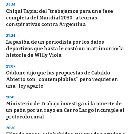
s
21:26
e
Chiqui Tapia: del "trabajamos para una fase
c
completa del Mundial 2030" a teorías
o
n
conspirativas contra Argentina
d
s
21:24
La pasión de un periodista por los datos
deportivos que hasta le costó un matrimonio: la
historia de Willy Viola
21:07
Oddone dijo que las propuestas de Cabildo
Abierto son "contemplables", pero requieren
una "ley aparte"
20:45
Ministerio de Trabajo investiga si la muerte de
un peón por un rayo en Cerro Largo incumple el
protocolo rural
20:30