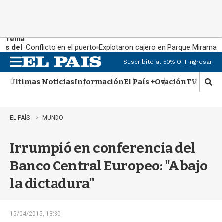
Tema
s del
Conflicto en el puerto
Explotaron cajero en Parque Miramar
día:
Suscribite al 50% OFF
Ingresar
M
e
Últimas Noticias
Información
El País +
Ovación
TV Show
n
M
u
o
s
t
EL PAÍS
MUNDO
r
a
Irrumpió en conferencia del
r
b
Banco Central Europeo: "Abajo
�
s
la dictadura"
q
u
e
d
15/04/2015, 13:30