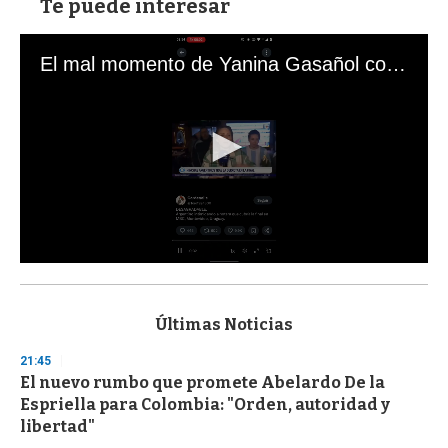
Te puede interesar
El mal momento de Yanina Gasañol con un hincha argentino en "Subrayado"
0
s
e
c
Últimas Noticias
o
n
21:45
d
El nuevo rumbo que promete Abelardo De la
s
o
Espriella para Colombia: "Orden, autoridad y
f
libertad"
3
3