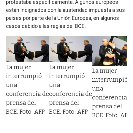
protestaba específicamente. Algunos europeos
están indignados con la austeridad impuesta a sus
países por parte de la Unión Europea, en algunos
casos debido a las reglas del BCE.
La mujer
La mujer
La mujer
interrumpió
interrumpió
interrumpió
una
una
una
conferencia de
conferencia de
conferencia d
de
prensa del
prensa del
prensa del
BCE. Foto: AFP
BCE. Foto: AFP
BCE. Foto: AFP
P