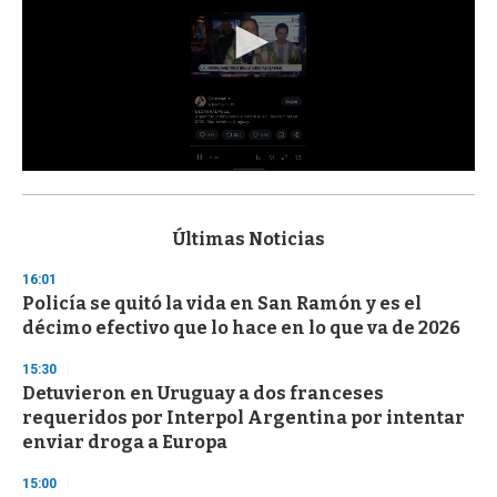
0
s
e
c
Últimas Noticias
o
n
16:01
d
Policía se quitó la vida en San Ramón y es el
s
o
décimo efectivo que lo hace en lo que va de 2026
f
3
15:30
3
s
Detuvieron en Uruguay a dos franceses
e
requeridos por Interpol Argentina por intentar
c
enviar droga a Europa
o
n
d
15:00