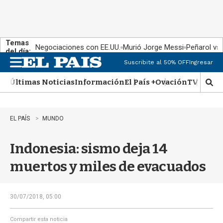
Temas
Negociaciones con EE.UU.
Murió Jorge Messi
Peñarol vs
del día:
Suscribite al 50% OFF
Ingresar
M
e
Últimas Noticias
Información
El País +
Ovación
TV Show
n
M
u
o
s
t
EL PAÍS
MUNDO
r
a
Indonesia: sismo deja 14
r
b
muertos y miles de evacuados
�
s
q
u
30/07/2018, 05:00
e
d
Compartir esta noticia