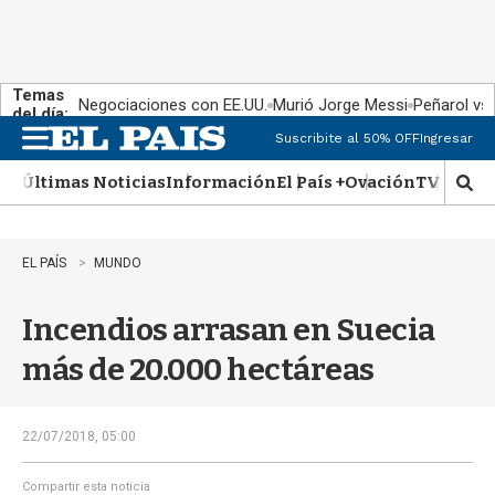
Temas
Negociaciones con EE.UU.
Murió Jorge Messi
Peñarol vs
del día:
Suscribite al 50% OFF
Ingresar
M
e
Últimas Noticias
Información
El País +
Ovación
TV Show
n
M
u
o
s
t
EL PAÍS
MUNDO
r
a
Incendios arrasan en Suecia
r
b
más de 20.000 hectáreas
�
s
q
u
22/07/2018, 05:00
e
d
Compartir esta noticia