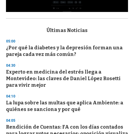
0
s
e
c
Últimas Noticias
o
n
05:00
d
¿Por qué la diabetes y la depresión forman una
s
o
pareja cada vez más común?
f
3
04:30
3
s
Experto en medicina del estrés llega a
e
Montevideo: las claves de Daniel López Rosetti
c
para vivir mejor
o
n
d
04:10
s
La lupa sobre las multas que aplica Ambiente: a
quiénes se sanciona y por qué
04:05
Rendición de Cuentas: FA con los días contados
para lograr votos necesarios; oposición visualiza