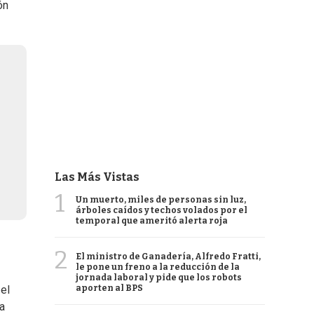
ón
Las Más Vistas
1
Un muerto, miles de personas sin luz,
árboles caídos y techos volados por el
temporal que ameritó alerta roja
2
El ministro de Ganadería, Alfredo Fratti,
le pone un freno a la reducción de la
jornada laboral y pide que los robots
aporten al BPS
el
ta