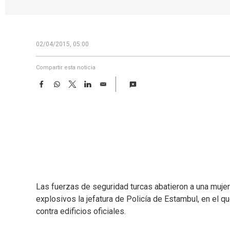
02/04/2015, 05:00
Compartir esta noticia
F
W
T
L
E
a
h
w
i
m
c
a
i
n
a
e
t
t
k
i
b
s
t
e
l
o
A
e
d
o
p
r
I
k
p
n
Las fuerzas de seguridad turcas abatieron a una muje
explosivos la jefatura de Policía de Estambul, en el 
contra edificios oficiales.