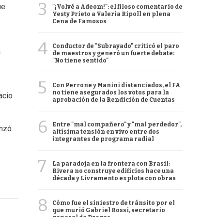
3
ue
"¡Volvé a Adeom!": el filoso comentario de
Yesty Prieto a Valeria Ripoll en plena
Cena de Famosos
4
Conductor de "Subrayado" criticó el paro
a
de maestros y generó un fuerte debate:
"No tiene sentido"
5
Con Perrone y Manini distanciados, el FA
no tiene asegurados los votos para la
acio
aprobación de la Rendición de Cuentas
6
Entre "mal compañero" y "mal perdedor",
anzó
altísima tensión en vivo entre dos
integrantes de programa radial
7
La paradoja en la frontera con Brasil:
Rivera no construye edificios hace una
década y Livramento explota con obras
8
Cómo fue el siniestro de tránsito por el
que murió Gabriel Rossi, secretario