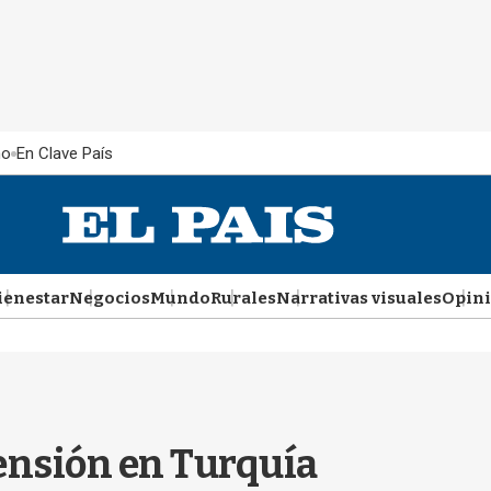
ño
En Clave País
ienestar
Negocios
Mundo
Rurales
Narrativas visuales
Opin
ensión en Turquía