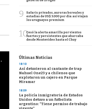
general de Drogas
9
Safaris privados, auroras boreales y
estadías de US$ 3.000 por día: así viajan
los uruguayos premium
10
Cesó la alerta amarilla por vientos
fuertes y persistentes que abarcaba
desde Montevideo hasta el Chuy
Últimas Noticias
cha argentino en "Subrayado"
18:10
Así detuvieron al cantante de trap
Nahuel One23 y a chilenos que
explotaron un cajero en Parque
Miramar
18:09
La policía inmigratoria de Estados
Unidos detuvo a un futbolista
argentino: "Tiene permiso de trabajo
vigente"