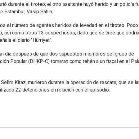
ó durante el tiroteo; el otro asaltante huyó herido y un policía f
de Estambul, Vasip Sahin.
dos el número de agentes heridos de levedad en el tiroteo. Poco
o, así como otros 13 sospechosos, dado que se cree que podrí
ala el diario "Hürriyet".
jo un día después de que dos supuestos miembros del grupo de
ación Popular (DHKP-C) tomaran como rehén a un fiscal en el Pal
Selim Kiraz, murieron durante la operación de rescate, que se l
alizado 22 detenciones en relación con el episodio.