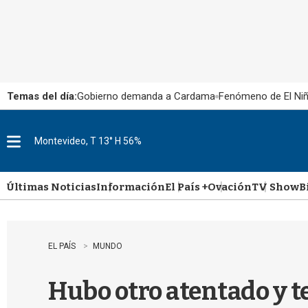
Temas del día:
Gobierno demanda a Cardama
Fenómeno de El Ni
Montevideo, T 13° H 56%
M
e
n
u
Últimas Noticias
Información
El País +
Ovación
TV Show
B
EL PAÍS
MUNDO
Hubo otro atentado y t