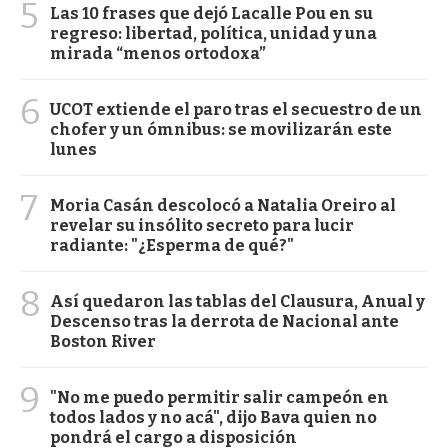
5
Las 10 frases que dejó Lacalle Pou en su
regreso: libertad, política, unidad y una
mirada “menos ortodoxa”
6
UCOT extiende el paro tras el secuestro de un
chofer y un ómnibus: se movilizarán este
lunes
7
Moria Casán descolocó a Natalia Oreiro al
revelar su insólito secreto para lucir
radiante: "¿Esperma de qué?"
8
Así quedaron las tablas del Clausura, Anual y
Descenso tras la derrota de Nacional ante
Boston River
9
"No me puedo permitir salir campeón en
todos lados y no acá", dijo Bava quien no
pondrá el cargo a disposición