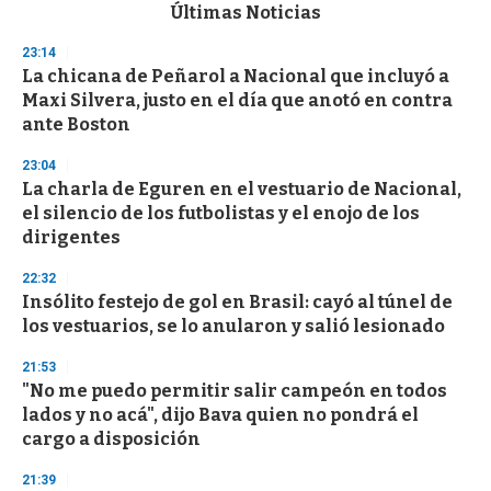
c
Últimas Noticias
o
n
23:14
d
La chicana de Peñarol a Nacional que incluyó a
s
o
Maxi Silvera, justo en el día que anotó en contra
f
ante Boston
3
3
s
23:04
e
La charla de Eguren en el vestuario de Nacional,
c
el silencio de los futbolistas y el enojo de los
o
n
dirigentes
d
s
22:32
Insólito festejo de gol en Brasil: cayó al túnel de
los vestuarios, se lo anularon y salió lesionado
21:53
"No me puedo permitir salir campeón en todos
lados y no acá", dijo Bava quien no pondrá el
cargo a disposición
21:39