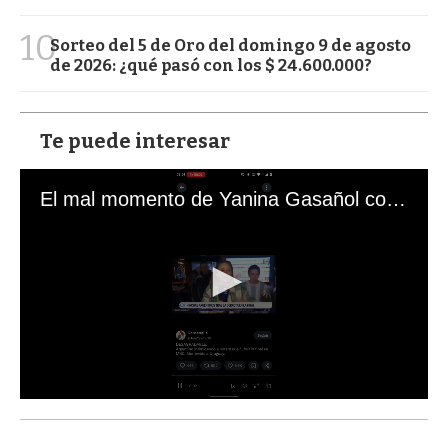
10
Sorteo del 5 de Oro del domingo 9 de agosto
de 2026: ¿qué pasó con los $ 24.600.000?
Te puede interesar
El mal momento de Yanina Gasañol con un hincha argentino en "Subrayado"
0
s
e