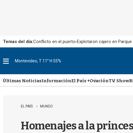
Temas del día:
Conflicto en el puerto
Explotaron cajero en Parque
Montevideo, T 11° H 55%
M
e
n
u
Últimas Noticias
Información
El País +
Ovación
TV Show
B
EL PAÍS
MUNDO
Homenajes a la princes