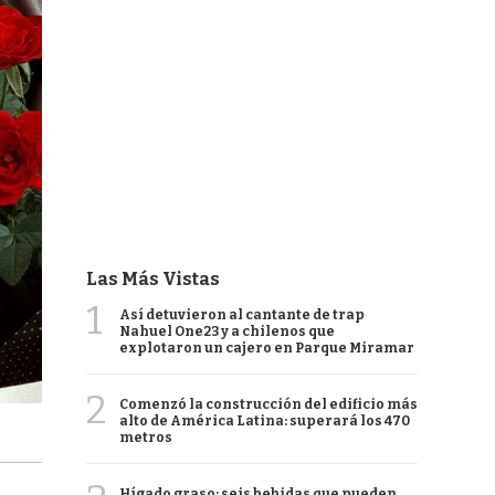
Las Más Vistas
1
Así detuvieron al cantante de trap
Nahuel One23 y a chilenos que
explotaron un cajero en Parque Miramar
2
Comenzó la construcción del edificio más
alto de América Latina: superará los 470
metros
Hígado graso: seis bebidas que pueden