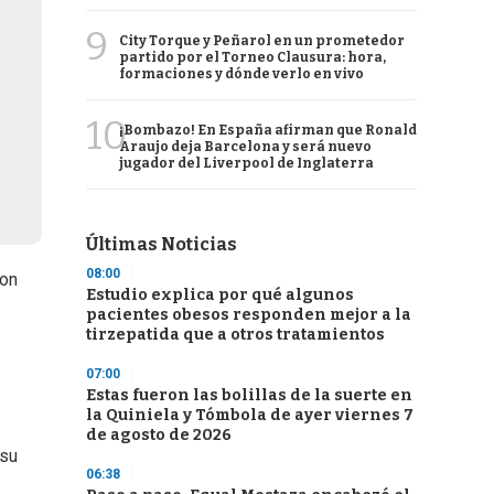
9
City Torque y Peñarol en un prometedor
partido por el Torneo Clausura: hora,
formaciones y dónde verlo en vivo
10
¡Bombazo! En España afirman que Ronald
Araujo deja Barcelona y será nuevo
jugador del Liverpool de Inglaterra
Últimas Noticias
08:00
con
Estudio explica por qué algunos
pacientes obesos responden mejor a la
tirzepatida que a otros tratamientos
07:00
Estas fueron las bolillas de la suerte en
la Quiniela y Tómbola de ayer viernes 7
de agosto de 2026
 su
06:38