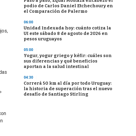
Paso a paso, Equal Mostaza encabezó el
podio de Carlos Daniel Etchechoury en
el Comparación de Palermo
06:00
Unidad Indexada hoy: cuánto cotiza la
jos,
UI este sábado 8 de agosto de 2026 en
pesos uruguayos
05:00
Yogur, yogur griego y kéfir: cuáles son
sus diferencias y qué beneficios
aportan a la salud intestinal
idas
04:30
Correrá 50 km al día por todo Uruguay:
la historia de superación tras el nuevo
º
desafío de Santiago Stirling
con
on