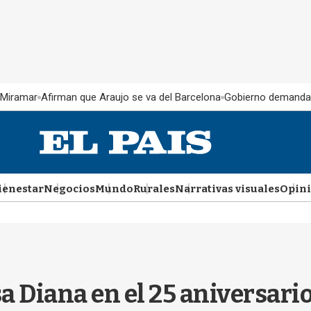
 Miramar
Afirman que Araujo se va del Barcelona
Gobierno demanda
ienestar
Negocios
Mundo
Rurales
Narrativas visuales
Opin
a Diana en el 25 aniversari