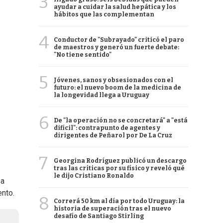
3
ayudar a cuidar la salud hepática y los
hábitos que las complementan
4
Conductor de "Subrayado" criticó el paro
de maestros y generó un fuerte debate:
"No tiene sentido"
5
Jóvenes, sanos y obsesionados con el
futuro: el nuevo boom de la medicina de
la longevidad llega a Uruguay
6
De "la operación no se concretará" a "está
difícil": contrapunto de agentes y
dirigentes de Peñarol por De La Cruz
7
Georgina Rodríguez publicó un descargo
tras las críticas por su físico y reveló qué
le dijo Cristiano Ronaldo
sa
ento.
8
Correrá 50 km al día por todo Uruguay: la
historia de superación tras el nuevo
desafío de Santiago Stirling