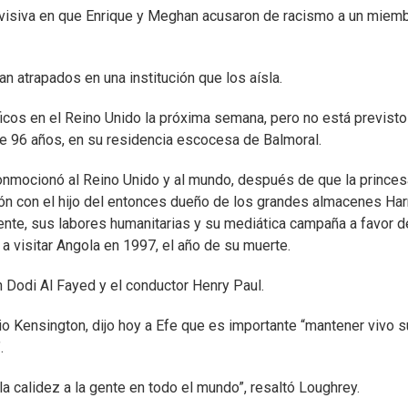
evisiva en que Enrique y Meghan acusaron de racismo a un miem
n atrapados en una institución que los aísla.
icos en el Reino Unido la próxima semana, pero no está previst
, de 96 años, en su residencia escocesa de Balmoral.
onmocionó al Reino Unido y al mundo, después de que la princes
ión con el hijo del entonces dueño de los grandes almacenes Har
nte, sus labores humanitarias y su mediática campaña a favor d
 a visitar Angola en 1997, el año de su muerte.
n Dodi Al Fayed y el conductor Henry Paul.
o Kensington, dijo hoy a Efe que es importante “mantener vivo s
.
a calidez a la gente en todo el mundo”, resaltó Loughrey.