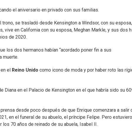
cando el aniversario en privado con sus familias.
al trono, se trasladó desde Kensington a Windsor, con su esposa,
os, vive en California con su esposa, Meghan Markle, y sus dos hi
ipios de 2020.
 que los dos hermanos habían “acordado poner fin a sus
a muerte.
 en el
Reino Unido
como icono de moda y por haber roto las ríg
e Diana en el Palacio de Kensington en el que habría sido su 60
la prensa desde poco después de que Enrique comenzara a salir 
1, en el funeral de su abuelo, el príncipe Felipe. Pero estuvier
 los 70 años de reinado de su abuela, Isabel II.