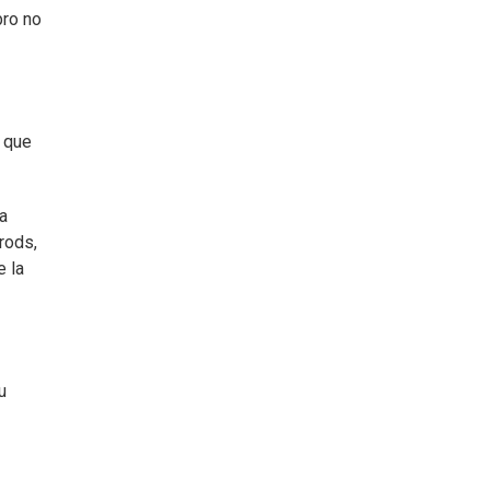
bro no
o que
a
rods,
e la
u