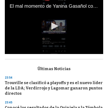
El mal momento de Yanina Gasañol con un hincha argentino en "Subrayado"
0
s
e
c
Últimas Noticias
o
n
23:54
d
Trouville se clasificó a playoffs y es el nuevo líder
s
o
de la LDA; Verdirrojo y Lagomar ganaron puntos
f
directos
3
3
s
23:45
e
Conocé los resultados de la Quiniela y la Tómbola