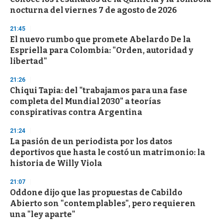
c
nocturna del viernes 7 de agosto de 2026
o
n
d
21:45
s
El nuevo rumbo que promete Abelardo De la
Espriella para Colombia: "Orden, autoridad y
libertad"
21:26
Chiqui Tapia: del "trabajamos para una fase
completa del Mundial 2030" a teorías
conspirativas contra Argentina
21:24
La pasión de un periodista por los datos
deportivos que hasta le costó un matrimonio: la
historia de Willy Viola
21:07
Oddone dijo que las propuestas de Cabildo
Abierto son "contemplables", pero requieren
una "ley aparte"