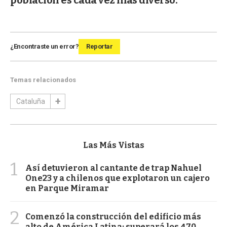
¿Encontraste un error?
Reportar
Temas relacionados
Cataluña
Las Más Vistas
1
Así detuvieron al cantante de trap Nahuel
One23 y a chilenos que explotaron un cajero
en Parque Miramar
2
Comenzó la construcción del edificio más
alto de América Latina: superará los 470