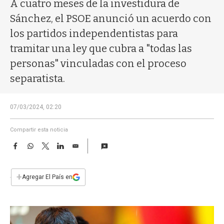
a
A cuatro meses de la investidura de
Sánchez, el PSOE anunció un acuerdo con
los partidos independentistas para
tramitar una ley que cubra a "todas las
personas" vinculadas con el proceso
separatista.
07/03/2024, 02:20
Compartir esta noticia
F
W
T
L
E
a
h
w
i
m
c
a
i
n
a
e
t
t
k
i
+
Agregar El País en
b
s
t
e
l
o
A
e
d
o
p
r
I
k
p
n