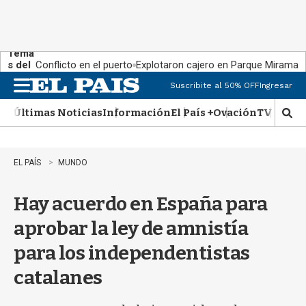
Tema
s del
Conflicto en el puerto
Explotaron cajero en Parque Miramar
día:
Suscribite al 50% OFF
Ingresar
M
e
Últimas Noticias
Información
El País +
Ovación
TV Show
n
M
u
o
s
t
EL PAÍS
MUNDO
r
a
Hay acuerdo en España para
r
b
aprobar la ley de amnistía
�
s
para los independentistas
q
u
catalanes
e
d