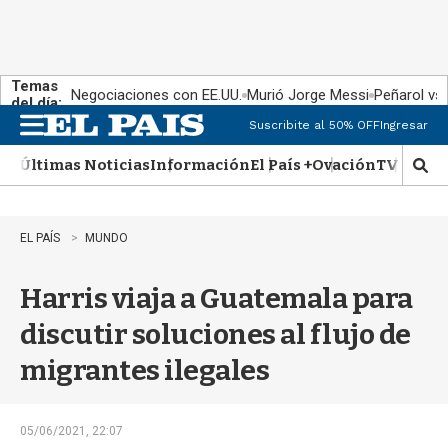
Temas
Negociaciones con EE.UU.
Murió Jorge Messi
Peñarol vs
del día:
Suscribite al 50% OFF
Ingresar
M
e
Últimas Noticias
Información
El País +
Ovación
TV Show
n
M
u
o
s
t
EL PAÍS
MUNDO
r
a
Harris viaja a Guatemala para
r
b
discutir soluciones al flujo de
�
s
migrantes ilegales
q
u
e
d
05/06/2021, 22:07