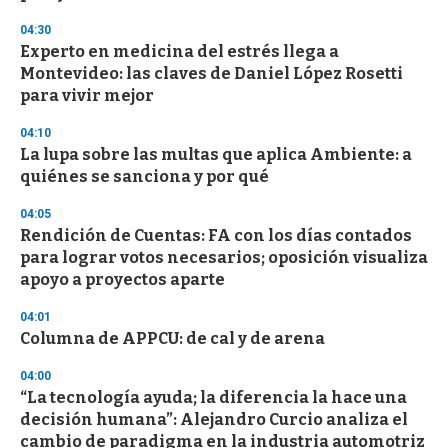
f
3
04:30
3
s
Experto en medicina del estrés llega a
e
Montevideo: las claves de Daniel López Rosetti
c
para vivir mejor
o
n
d
04:10
s
La lupa sobre las multas que aplica Ambiente: a
quiénes se sanciona y por qué
04:05
Rendición de Cuentas: FA con los días contados
para lograr votos necesarios; oposición visualiza
apoyo a proyectos aparte
04:01
Columna de APPCU: de cal y de arena
04:00
“La tecnología ayuda; la diferencia la hace una
decisión humana”: Alejandro Curcio analiza el
cambio de paradigma en la industria automotriz