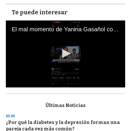
Te puede interesar
El mal momento de Yanina Gasañol con un hincha argentino en "Subrayado"
0
s
e
c
Últimas Noticias
o
n
05:00
d
¿Por qué la diabetes y la depresión forman una
s
o
pareja cada vez más común?