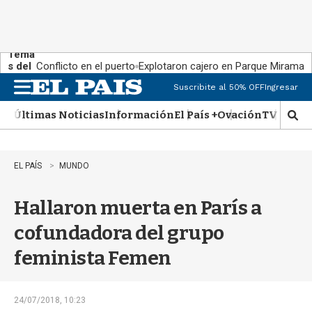
Tema
s del
Conflicto en el puerto
Explotaron cajero en Parque Miramar
día:
Suscribite al 50% OFF
Ingresar
M
e
Últimas Noticias
Información
El País +
Ovación
TV Show
n
M
u
o
s
t
EL PAÍS
MUNDO
r
a
Hallaron muerta en París a
r
b
cofundadora del grupo
�
s
feminista Femen
q
u
e
d
24/07/2018, 10:23