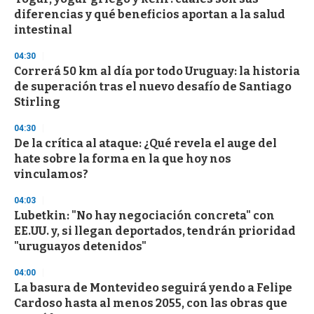
e
diferencias y qué beneficios aportan a la salud
c
intestinal
o
n
d
04:30
s
Correrá 50 km al día por todo Uruguay: la historia
de superación tras el nuevo desafío de Santiago
Stirling
04:30
De la crítica al ataque: ¿Qué revela el auge del
hate sobre la forma en la que hoy nos
vinculamos?
04:03
Lubetkin: "No hay negociación concreta" con
EE.UU. y, si llegan deportados, tendrán prioridad
"uruguayos detenidos"
04:00
La basura de Montevideo seguirá yendo a Felipe
Cardoso hasta al menos 2055, con las obras que