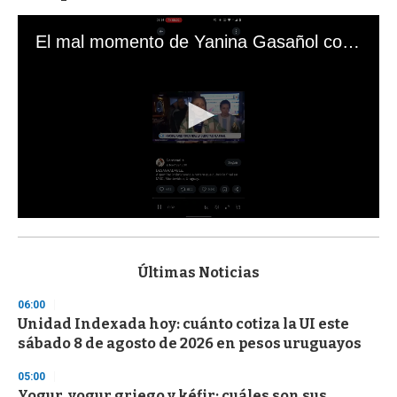
El mal momento de Yanina Gasañol con un hincha argentino en "Subrayado"
0
s
e
c
Últimas Noticias
o
n
06:00
d
Unidad Indexada hoy: cuánto cotiza la UI este
s
o
sábado 8 de agosto de 2026 en pesos uruguayos
f
3
05:00
3
s
Yogur, yogur griego y kéfir: cuáles son sus