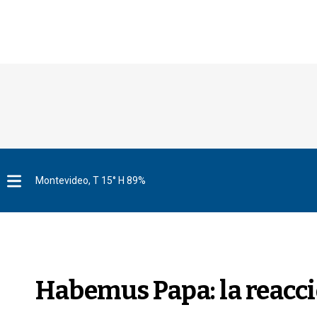
Montevideo, T 15° H 89%
M
e
n
u
Habemus Papa: la reacció