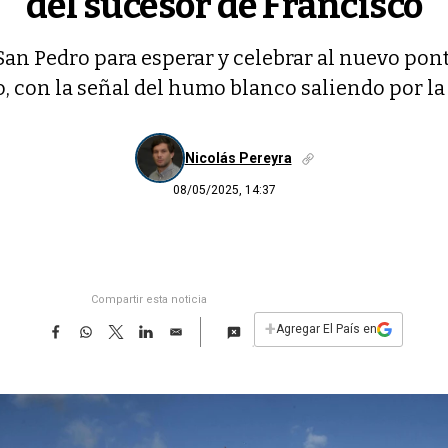
del sucesor de Francisco
 San Pedro para esperar y celebrar al nuevo pon
o, con la señal del humo blanco saliendo por l
Nicolás Pereyra
08/05/2025, 14:37
Compartir esta noticia
F
W
T
L
E
+
Agregar El País en
a
h
w
i
m
c
a
i
n
a
e
t
t
k
i
b
s
t
e
l
o
A
e
d
o
p
r
I