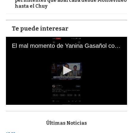
persistentes que abarcaba desde Montevideo
hasta el Chuy
Te puede interesar
El mal momento de Yanina Gasañol con un hincha argentino en "Subrayado"
0
s
e
c
Últimas Noticias
o
n