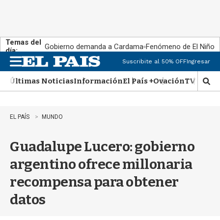
Temas del
Gobierno demanda a Cardama
Fenómeno de El Niño
día:
Suscribite al 50% OFF
Ingresar
M
e
Últimas Noticias
Información
El País +
Ovación
TV Show
n
M
u
o
s
t
EL PAÍS
MUNDO
r
a
Guadalupe Lucero: gobierno
r
b
argentino ofrece millonaria
�
s
recompensa para obtener
q
u
datos
e
d