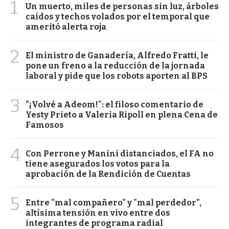
1
Un muerto, miles de personas sin luz, árboles
caídos y techos volados por el temporal que
ameritó alerta roja
2
El ministro de Ganadería, Alfredo Fratti, le
pone un freno a la reducción de la jornada
laboral y pide que los robots aporten al BPS
3
"¡Volvé a Adeom!": el filoso comentario de
Yesty Prieto a Valeria Ripoll en plena Cena de
Famosos
4
Con Perrone y Manini distanciados, el FA no
tiene asegurados los votos para la
aprobación de la Rendición de Cuentas
5
Entre "mal compañero" y "mal perdedor",
altísima tensión en vivo entre dos
integrantes de programa radial