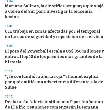
15:32
d
Mariana Salinas, la científica uruguaya que viajó
s
o
a Corea del Sur para investigar la leucemia
f
bovina
3
3
s
15:31
e
UTE trabaja en zonas afectadas por el temporal
c
en tareas de seguridad y reposición del servicio
o
n
d
15:29
s
El pozo del Powerball escala a US$ 856 millones y
entra al top 10 de los premios más grandes de la
historia
15:15
“¿Te confundió la alerta roja?”: Inumet explica
por qué emitió una advertencia diferente a la de
Sinae
15:12
Declararán "alerta institucional" por fenómeno
de El Niño: reuniones comenzarán la semana