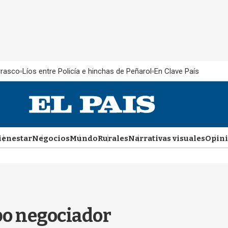
rrasco
Líos entre Policía e hinchas de Peñarol
En Clave País
ienestar
Negocios
Mundo
Rurales
Narrativas visuales
Opin
po negociador