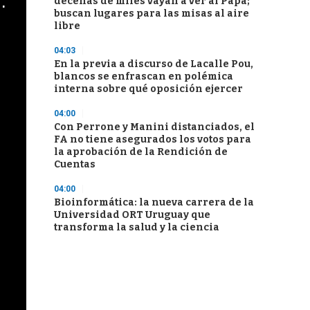
cha argentino en "Subrayado"
decenas de miles vayan a ver al Papa;
buscan lugares para las misas al aire
libre
04:03
En la previa a discurso de Lacalle Pou,
blancos se enfrascan en polémica
interna sobre qué oposición ejercer
04:00
Con Perrone y Manini distanciados, el
FA no tiene asegurados los votos para
la aprobación de la Rendición de
Cuentas
04:00
Bioinformática: la nueva carrera de la
Universidad ORT Uruguay que
transforma la salud y la ciencia