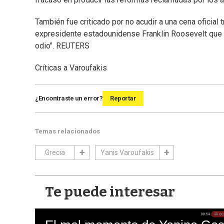
También fue criticado por no acudir a una cena oficial t
expresidente estadounidense Franklin Roosevelt que d
odio". REUTERS
Críticas a Varoufakis
¿Encontraste un error?
Reportar
Temas relacionados
Grecia
Yanis Varoufakis
Te puede interesar