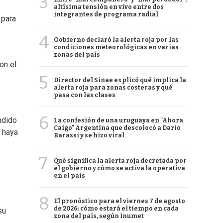
3
altísima tensión en vivo entre dos
integrantes de programa radial
 para
4
Gobierno declaró la alerta roja por las
condiciones meteorológicas en varias
zonas del país
on el
5
Director del Sinae explicó qué implica la
alerta roja para zonas costeras y qué
pasa con las clases
6
ndido
La confesión de una uruguaya en "Ahora
Caigo" Argentina que descolocó a Darío
a haya
Barassi y se hizo viral
7
Qué significa la alerta roja decretada por
el gobierno y cómo se activa la operativa
en el país
8
El pronóstico para el viernes 7 de agosto
de 2026: cómo estará el tiempo en cada
su
zona del país, según Inumet