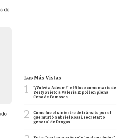
os de
Las Más Vistas
1
"¡Volvé a Adeom!": el filoso comentario de
Yesty Prieto a Valeria Ripoll en plena
Cena de Famosos
2
Cómo fue el siniestro de tránsito por el
lado
que murió Gabriel Rossi, secretario
general de Drogas
Entre "mal compañero" y "mal perdedor",