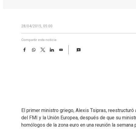
28/04/2015, 05:00
Compartir esta noticia
F
W
T
L
E
a
h
w
i
m
c
a
i
n
a
e
t
t
k
i
b
s
t
e
l
o
A
e
d
o
p
r
I
k
p
n
El primer ministro griego, Alexis Tsipras, reestructu
del FMI y la Unión Europea, después de que su ministr
homólogos de la zona euro en una reunión la semana p