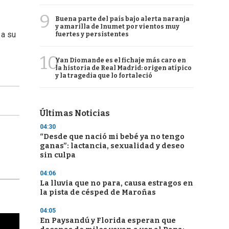
9
Buena parte del país bajo alerta naranja
y amarilla de Inumet por vientos muy
 a su
fuertes y persistentes
10
Yan Diomande es el fichaje más caro en
la historia de Real Madrid: origen atípico
y la tragedia que lo fortaleció
Últimas Noticias
04:30
“Desde que nació mi bebé ya no tengo
ganas”: lactancia, sexualidad y deseo
sin culpa
04:06
La lluvia que no para, causa estragos en
la pista de césped de Maroñas
04:05
En Paysandú y Florida esperan que