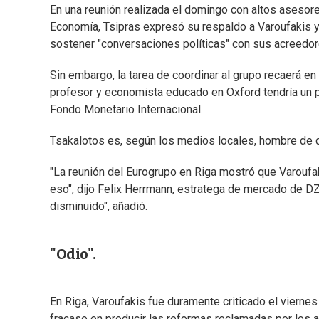
En una reunión realizada el domingo con altos asesores 
Economía, Tsipras expresó su respaldo a Varoufakis y
sostener "conversaciones políticas" con sus acreedor
Sin embargo, la tarea de coordinar al grupo recaerá en
profesor y economista educado en Oxford tendría un p
Fondo Monetario Internacional.
Tsakalotos es, según los medios locales, hombre de c
"La reunión del Eurogrupo en Riga mostró que Varouf
eso", dijo Felix Herrmann, estratega de mercado de DZ 
disminuido", añadió.
"Odio".
En Riga, Varoufakis fue duramente criticado el viernes
fracaso en producir las reformas reclamadas por los 