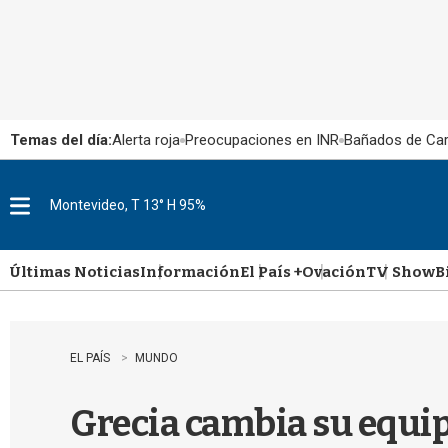
Temas del día:
Alerta roja
Preocupaciones en INR
Bañados de Ca
Montevideo, T 13° H 95%
M
e
n
u
Últimas Noticias
Información
El País +
Ovación
TV Show
B
EL PAÍS
MUNDO
Grecia cambia su equi