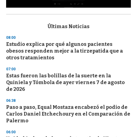
0
s
e
c
Últimas Noticias
o
n
08:00
d
Estudio explica por qué algunos pacientes
s
o
obesos responden mejor a la tirzepatida que a
f
otros tratamientos
3
3
s
07:00
e
Estas fueron las bolillas de la suerte en la
c
Quiniela y Tómbola de ayer viernes 7 de agosto
o
n
de 2026
d
s
06:38
Paso a paso, Equal Mostaza encabezó el podio de
Carlos Daniel Etchechoury en el Comparación de
Palermo
06:00