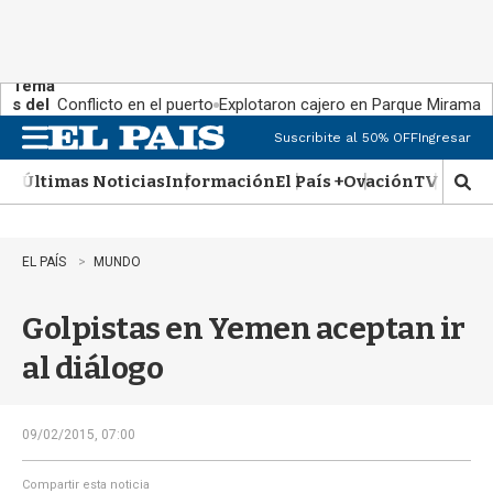
Tema
s del
Conflicto en el puerto
Explotaron cajero en Parque Miramar
día:
Suscribite al 50% OFF
Ingresar
M
e
Últimas Noticias
Información
El País +
Ovación
TV Show
n
M
u
o
s
t
EL PAÍS
MUNDO
r
a
Golpistas en Yemen aceptan ir
r
b
al diálogo
�
s
q
u
09/02/2015, 07:00
e
d
Compartir esta noticia