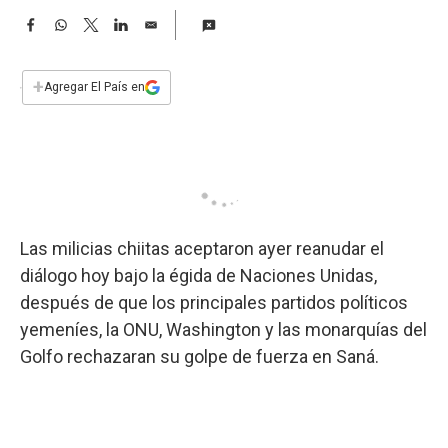
a
F
W
T
L
E
a
h
w
i
m
c
a
i
n
a
e
t
t
k
i
+
Agregar El País en
b
s
t
e
l
o
A
e
d
o
p
r
I
k
p
n
Las milicias chiitas aceptaron ayer reanudar el
diálogo hoy bajo la égida de Naciones Unidas,
después de que los principales partidos políticos
yemeníes, la ONU, Washington y las monarquías del
Golfo rechazaran su golpe de fuerza en Saná.