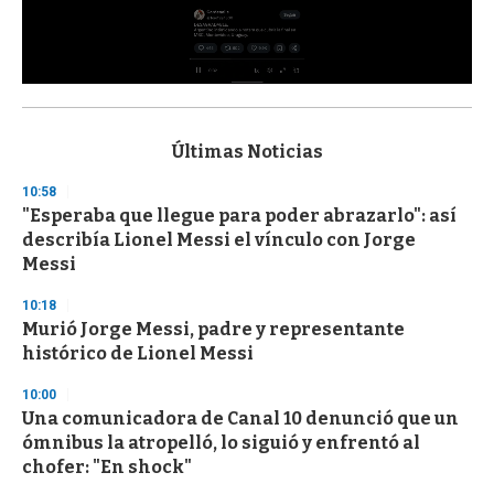
0
s
e
c
Últimas Noticias
o
n
10:58
d
"Esperaba que llegue para poder abrazarlo": así
s
o
describía Lionel Messi el vínculo con Jorge
f
Messi
3
3
s
10:18
e
Murió Jorge Messi, padre y representante
c
histórico de Lionel Messi
o
n
d
10:00
s
Una comunicadora de Canal 10 denunció que un
ómnibus la atropelló, lo siguió y enfrentó al
chofer: "En shock"