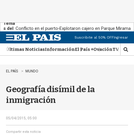
Tema
s del
Conflicto en el puerto
Explotaron cajero en Parque Miramar
día:
Suscribite al 50% OFF
Ingresar
M
e
Últimas Noticias
Información
El País +
Ovación
TV Show
n
M
u
o
s
t
EL PAÍS
MUNDO
r
a
Geografía disímil de la
r
b
inmigración
�
s
q
u
05/04/2015, 05:00
e
d
Compartir esta noticia