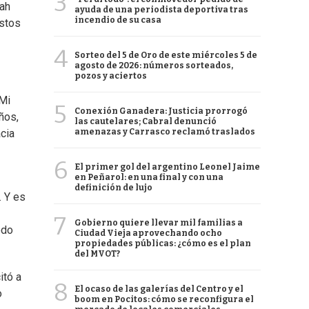
3
lah
ayuda de una periodista deportiva tras
incendio de su casa
estos
4
Sorteo del 5 de Oro de este miércoles 5 de
agosto de 2026: números sorteados,
pozos y aciertos
 Mi
5
Conexión Ganadera: Justicia prorrogó
ños,
las cautelares; Cabral denunció
amenazas y Carrasco reclamó traslados
cia
6
El primer gol del argentino Leonel Jaime
en Peñarol: en una final y con una
definición de lujo
. Y es
7
Gobierno quiere llevar mil familias a
odo
Ciudad Vieja aprovechando ocho
propiedades públicas: ¿cómo es el plan
del MVOT?
itó a
8
El ocaso de las galerías del Centro y el
o
boom en Pocitos: cómo se reconfigura el