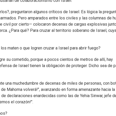
cusarían de colaboracionismo con Israel.
os?, preguntaron algunos críticos de Israel. Es lógica la pregunt
armados. Pero amparados entre los civiles y las columnas de 
 civil por cierto— colocaron decenas de cargas explosivas junto
erca. ¿Para qué? Para cruzar al territorio soberano de Israel, cuy
los maten o que logren cruzar a Israel para abrir fuego?
gre su cometido, porque a pocos cientos de metros de allí, hay
fensa de Israel tienen la obligación de proteger. Dicho sea de p
 ante una muchedumbre de decenas de miles de personas, con bot
ito de Mahoma volverá!", avanzando en forma amenazante hacia la
 de declaraciones enardecidas como las de Yehia Sinwar, jefe d
remos el corazón!".
inos?