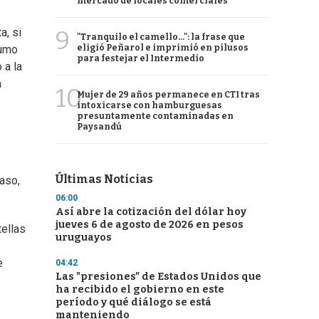
mercado de locales comerciales
9
a, si
"Tranquilo el camello...": la frase que
eligió Peñarol e imprimió en pilusos
humo
para festejar el Intermedio
 a la
a
10
Mujer de 29 años permanece en CTI tras
intoxicarse con hamburguesas
presuntamente contaminadas en
Paysandú
Últimas Noticias
aso,
06:00
Así abre la cotización del dólar hoy
jueves 6 de agosto de 2026 en pesos
ellas
uruguayos
e
04:42
Las "presiones" de Estados Unidos que
ha recibido el gobierno en este
período y qué diálogo se está
manteniendo