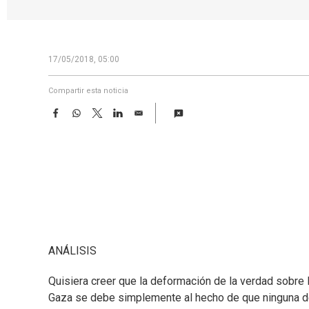
17/05/2018, 05:00
Compartir esta noticia
F
W
T
L
E
a
h
w
i
m
c
a
i
n
a
e
t
t
k
i
b
s
t
e
l
o
A
e
d
o
p
r
I
k
p
n
ANÁLISIS
Quisiera creer que la deformación de la verdad sobre lo
Gaza se debe simplemente al hecho de que ninguna de