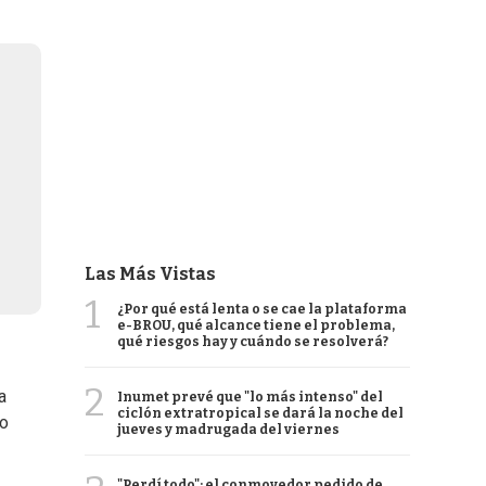
Las Más Vistas
1
¿Por qué está lenta o se cae la plataforma
e-BROU, qué alcance tiene el problema,
qué riesgos hay y cuándo se resolverá?
2
a
Inumet prevé que "lo más intenso" del
ciclón extratropical se dará la noche del
 o
jueves y madrugada del viernes
"Perdí todo": el conmovedor pedido de