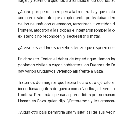
hagan, y advirtió a quienes se rehusaban de que les a
¿Acaso porque se acerquen a la frontera hay que matarl
uno cree realmente que simplemente protestaban des
de los neumáticos quemados, terroristas —vestidos de
frontera, atacaron a las tropas e intentaron romper la c
existencia no reconocen, y secuestrar o matar.
¿Acaso los soldados israelíes tenían que esperar que 
En absoluto. Tenían el deber de impedir que Hamas lo
poblados civiles a cuyos habitantes las Fuerzas de De
hay varios uruguayos viviendo allí frente a Gaza.
Tratemos de imaginar qué habría hecho otro ejército
incendiarias, gritos de guerra como "Judíos, el ejérc
frontera. Pero más que nada, precedidos por semanas
Hamas en Gaza, quien dijo: "¡Entraremos y les arranca
¿Algún otro país permitiría una "visita" así de sus vec