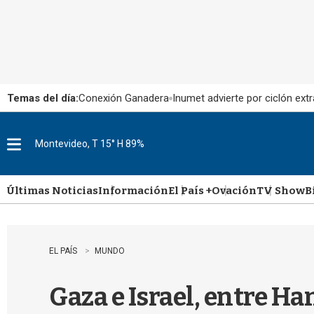
Temas del día:
Conexión Ganadera
Inumet advierte por ciclón extr
Montevideo, T 15° H 89%
M
e
n
u
Últimas Noticias
Información
El País +
Ovación
TV Show
B
EL PAÍS
MUNDO
Gaza e Israel, entre Ha