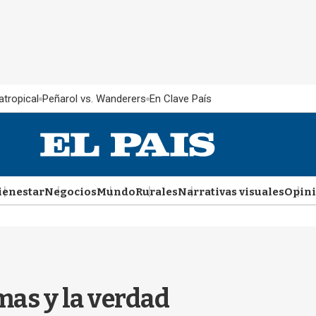
atropical
Peñarol vs. Wanderers
En Clave País
ienestar
Negocios
Mundo
Rurales
Narrativas visuales
Opin
mas y la verdad