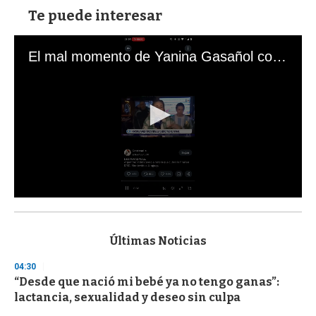
Te puede interesar
El mal momento de Yanina Gasañol con un hincha argentino en "Subrayado"
0
s
e
c
Últimas Noticias
o
n
04:30
d
“Desde que nació mi bebé ya no tengo ganas”:
s
o
lactancia, sexualidad y deseo sin culpa
f
3