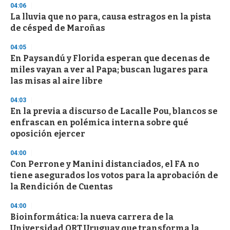
04:06
3
s
La lluvia que no para, causa estragos en la pista
e
de césped de Maroñas
c
o
04:05
n
d
En Paysandú y Florida esperan que decenas de
s
miles vayan a ver al Papa; buscan lugares para
las misas al aire libre
04:03
En la previa a discurso de Lacalle Pou, blancos se
enfrascan en polémica interna sobre qué
oposición ejercer
04:00
Con Perrone y Manini distanciados, el FA no
tiene asegurados los votos para la aprobación de
la Rendición de Cuentas
04:00
Bioinformática: la nueva carrera de la
Universidad ORT Uruguay que transforma la