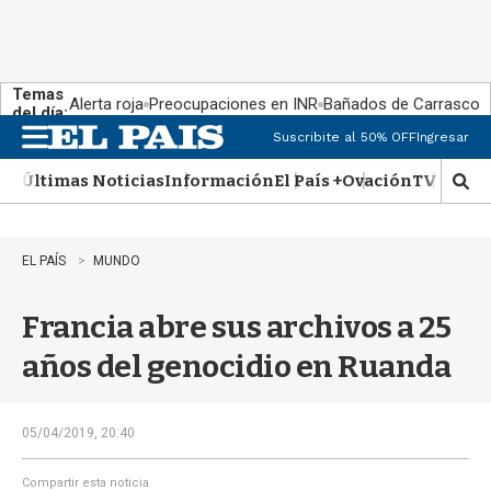
Temas
Alerta roja
Preocupaciones en INR
Bañados de Carrasco
del día:
Suscribite al 50% OFF
Ingresar
M
e
Últimas Noticias
Información
El País +
Ovación
TV Show
n
M
u
o
s
t
EL PAÍS
MUNDO
r
a
Francia abre sus archivos a 25
r
b
años del genocidio en Ruanda
�
s
q
u
05/04/2019, 20:40
e
d
Compartir esta noticia