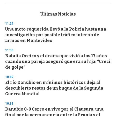
s
e
c
Últimas Noticias
o
n
11:29
d
Una moto requerida llevó a la Policía hasta una
s
o
investigación por posible tráfico interno de
f
armas en Montevideo
3
3
s
11:06
e
Natalia Oreiro y el drama que vivió a los 17 años
c
cuando una pareja aseguró que era su hija: “Crecí
o
n
de golpe”
d
s
10:40
El río Danubio en mínimos históricos deja al
descubierto restos de un buque de la Segunda
Guerra Mundial
10:34
Danubio 0-0 Cerro en vivo por el Clausura: una
final por la permanencia entre la Franja y el