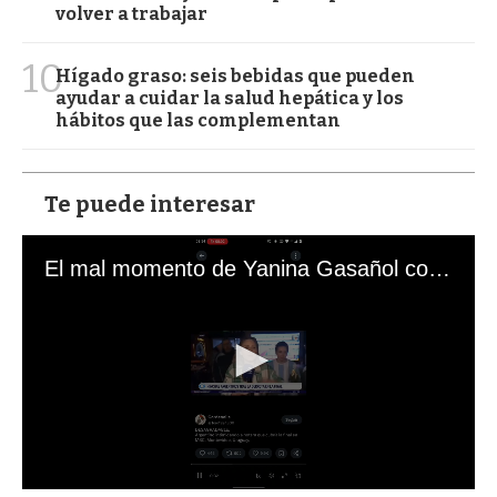
volver a trabajar
10
Hígado graso: seis bebidas que pueden
ayudar a cuidar la salud hepática y los
hábitos que las complementan
Te puede interesar
El mal momento de Yanina Gasañol con un hincha argentino en "Subrayado"
0