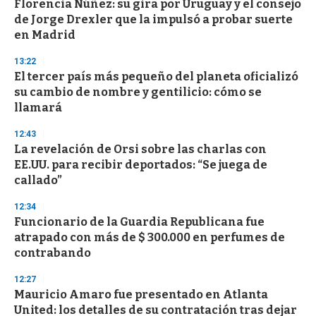
s
Florencia Núñez: su gira por Uruguay y el consejo
e
de Jorge Drexler que la impulsó a probar suerte
c
en Madrid
o
n
d
13:22
s
El tercer país más pequeño del planeta oficializó
su cambio de nombre y gentilicio: cómo se
llamará
12:43
La revelación de Orsi sobre las charlas con
EE.UU. para recibir deportados: “Se juega de
callado”
12:34
Funcionario de la Guardia Republicana fue
atrapado con más de $ 300.000 en perfumes de
contrabando
12:27
Mauricio Amaro fue presentado en Atlanta
United: los detalles de su contratación tras dejar