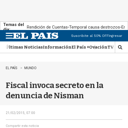
Temas del
Rendición de Cuentas
Temporal causa destrozos
En 
día:
Suscribite al 50% OFF
Ingresar
M
e
Últimas Noticias
Información
El País +
Ovación
TV Show
n
M
u
o
s
t
EL PAÍS
MUNDO
r
a
Fiscal invoca secreto en la
r
b
denuncia de Nisman
�
s
q
u
21/02/2015, 07:00
e
d
Compartir esta noticia