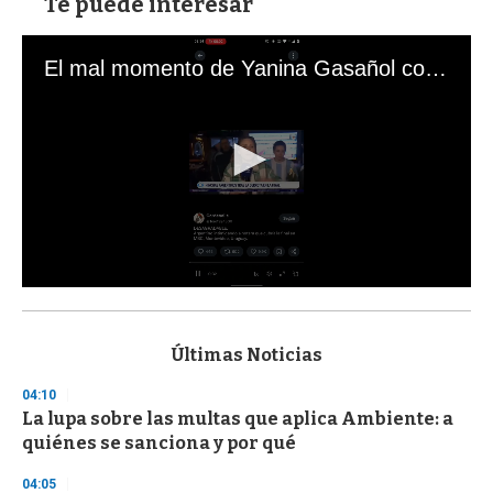
Te puede interesar
El mal momento de Yanina Gasañol con un hincha argentino en "Subrayado"
0
s
e
c
Últimas Noticias
o
n
04:10
d
La lupa sobre las multas que aplica Ambiente: a
s
o
quiénes se sanciona y por qué
f
3
04:05
3