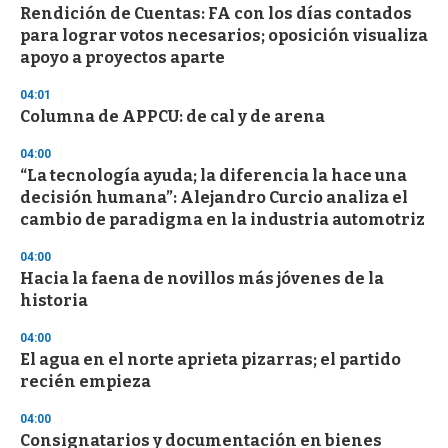
s
Rendición de Cuentas: FA con los días contados
e
para lograr votos necesarios; oposición visualiza
c
apoyo a proyectos aparte
o
n
d
04:01
s
Columna de APPCU: de cal y de arena
04:00
“La tecnología ayuda; la diferencia la hace una
decisión humana”: Alejandro Curcio analiza el
cambio de paradigma en la industria automotriz
04:00
Hacia la faena de novillos más jóvenes de la
historia
04:00
El agua en el norte aprieta pizarras; el partido
recién empieza
04:00
Consignatarios y documentación en bienes