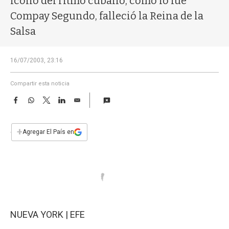
ícono del ritmo cubano, como lo fue
a
Compay Segundo, falleció la Reina de la
Salsa
16/07/2003, 23:16
Compartir esta noticia
F
W
T
L
E
a
h
w
i
m
c
a
i
n
a
e
t
t
k
i
+
Agregar El País en
b
s
t
e
l
o
A
e
d
o
p
r
I
k
p
n
NUEVA YORK | EFE