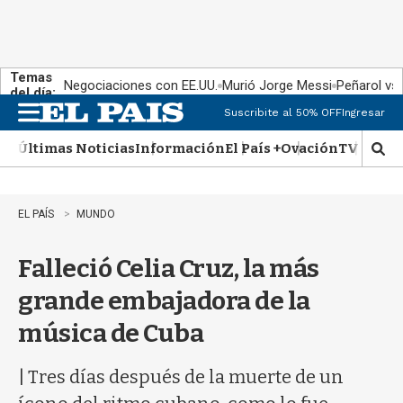
Temas
Negociaciones con EE.UU.
Murió Jorge Messi
Peñarol vs
del día:
Suscribite al 50% OFF
Ingresar
M
e
Últimas Noticias
Información
El País +
Ovación
TV Show
n
M
u
o
s
t
EL PAÍS
MUNDO
r
a
Falleció Celia Cruz, la más
r
b
grande embajadora de la
�
s
música de Cuba
q
u
e
| Tres días después de la muerte de un
d