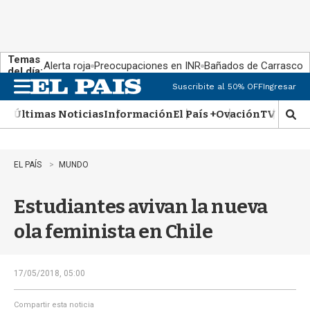
Temas
Alerta roja
Preocupaciones en INR
Bañados de Carrasco
del día:
Suscribite al 50% OFF
Ingresar
M
e
Últimas Noticias
Información
El País +
Ovación
TV Show
n
M
u
o
s
t
EL PAÍS
MUNDO
r
a
Estudiantes avivan la nueva
r
b
ola feminista en Chile
�
s
q
u
17/05/2018, 05:00
e
d
Compartir esta noticia