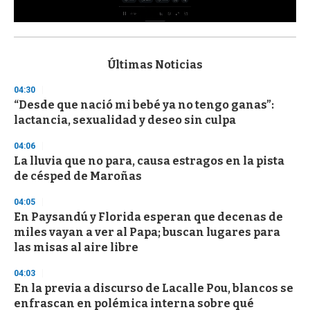
0
s
e
c
Últimas Noticias
o
n
04:30
d
“Desde que nació mi bebé ya no tengo ganas”:
s
o
lactancia, sexualidad y deseo sin culpa
f
3
04:06
3
s
La lluvia que no para, causa estragos en la pista
e
de césped de Maroñas
c
o
04:05
n
d
En Paysandú y Florida esperan que decenas de
s
miles vayan a ver al Papa; buscan lugares para
las misas al aire libre
04:03
En la previa a discurso de Lacalle Pou, blancos se
enfrascan en polémica interna sobre qué