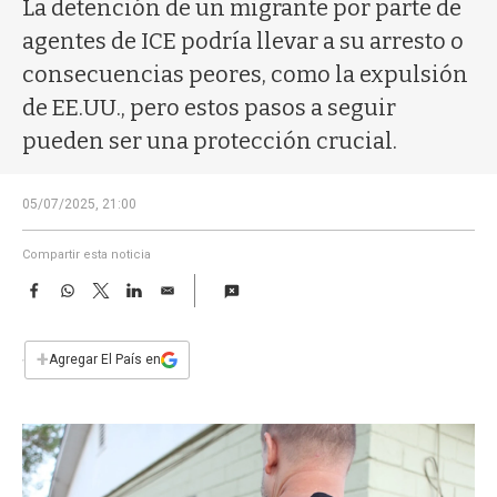
a
La detención de un migrante por parte de
agentes de ICE podría llevar a su arresto o
consecuencias peores, como la expulsión
de EE.UU., pero estos pasos a seguir
pueden ser una protección crucial.
05/07/2025, 21:00
Compartir esta noticia
F
W
T
L
E
a
h
w
i
m
c
a
i
n
a
e
t
t
k
i
+
Agregar El País en
b
s
t
e
l
o
A
e
d
o
p
r
I
k
p
n