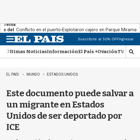
Tema
s del
Conflicto en el puerto
Explotaron cajero en Parque Miramar
día:
Suscribite al 50% OFF
Ingresar
M
e
Últimas Noticias
Información
El País +
Ovación
TV Show
n
M
u
o
s
t
EL PAÍS
MUNDO
ESTADOS UNIDOS
r
a
Este documento puede salvar a
r
b
un migrante en Estados
�
s
Unidos de ser deportado por
q
u
ICE
e
d