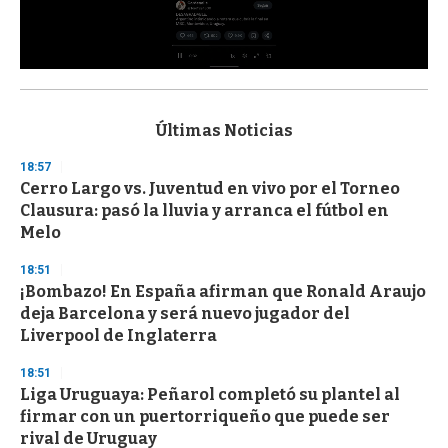
0
s
e
c
Últimas Noticias
o
n
18:57
d
Cerro Largo vs. Juventud en vivo por el Torneo
s
o
Clausura: pasó la lluvia y arranca el fútbol en
f
Melo
3
3
s
18:51
e
¡Bombazo! En España afirman que Ronald Araujo
c
deja Barcelona y será nuevo jugador del
o
n
Liverpool de Inglaterra
d
s
18:51
Liga Uruguaya: Peñarol completó su plantel al
firmar con un puertorriqueño que puede ser
rival de Uruguay