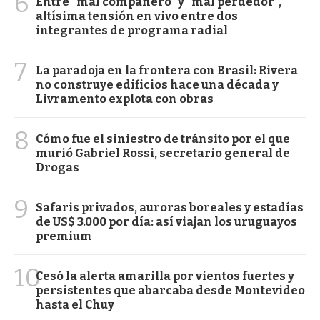
6
Entre "mal compañero" y "mal perdedor",
altísima tensión en vivo entre dos
integrantes de programa radial
7
La paradoja en la frontera con Brasil: Rivera
no construye edificios hace una década y
Livramento explota con obras
8
Cómo fue el siniestro de tránsito por el que
murió Gabriel Rossi, secretario general de
Drogas
9
Safaris privados, auroras boreales y estadías
de US$ 3.000 por día: así viajan los uruguayos
premium
10
Cesó la alerta amarilla por vientos fuertes y
persistentes que abarcaba desde Montevideo
hasta el Chuy