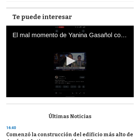
Te puede interesar
El mal momento de Yanina Gasañol con un hincha argentino en "Subrayado"
0
s
e
c
Últimas Noticias
o
n
16:40
d
Comenzó la construcción del edificio más alto de
s
o