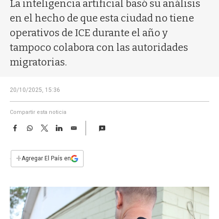
a
La inteligencia artificial basó su análisis
en el hecho de que esta ciudad no tiene
operativos de ICE durante el año y
tampoco colabora con las autoridades
migratorias.
20/10/2025, 15:36
Compartir esta noticia
F
W
T
L
E
a
h
w
i
m
c
a
i
n
a
e
t
t
k
i
+
Agregar El País en
b
s
t
e
l
o
A
e
d
o
p
r
I
k
p
n