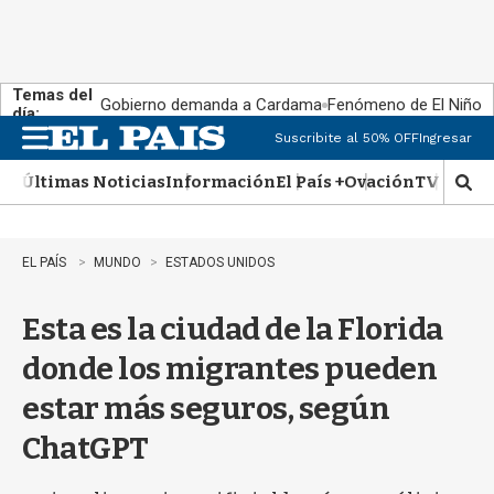
Temas del
Gobierno demanda a Cardama
Fenómeno de El Niño
día:
Suscribite al 50% OFF
Ingresar
M
e
Últimas Noticias
Información
El País +
Ovación
TV Show
n
M
u
o
s
t
EL PAÍS
MUNDO
ESTADOS UNIDOS
r
a
Esta es la ciudad de la Florida
r
b
donde los migrantes pueden
�
s
estar más seguros, según
q
u
ChatGPT
e
d