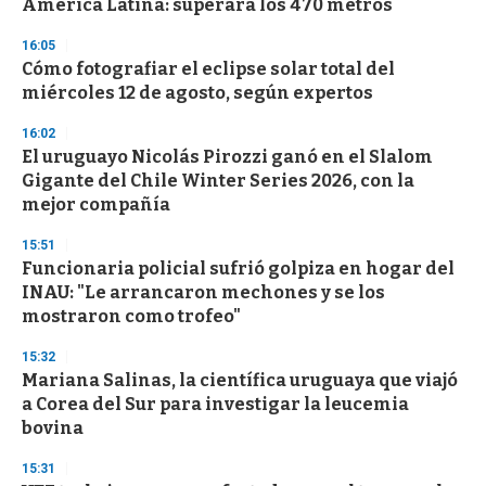
América Latina: superará los 470 metros
f
3
16:05
3
s
Cómo fotografiar el eclipse solar total del
e
miércoles 12 de agosto, según expertos
c
o
16:02
n
d
El uruguayo Nicolás Pirozzi ganó en el Slalom
s
Gigante del Chile Winter Series 2026, con la
mejor compañía
15:51
Funcionaria policial sufrió golpiza en hogar del
INAU: "Le arrancaron mechones y se los
mostraron como trofeo"
15:32
Mariana Salinas, la científica uruguaya que viajó
a Corea del Sur para investigar la leucemia
bovina
15:31