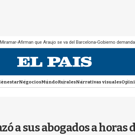
 Miramar
Afirman que Araujo se va del Barcelona
Gobierno demanda
ienestar
Negocios
Mundo
Rurales
Narrativas visuales
Opin
ó a sus abogados a horas d