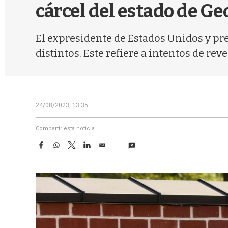
cárcel del estado de Ge
El expresidente de Estados Unidos y pr
distintos. Este refiere a intentos de reve
24/08/2023, 13:35
Compartir esta noticia
F
W
T
L
E
a
h
w
i
m
c
a
i
n
a
e
t
t
k
i
b
s
t
e
l
o
A
e
d
o
p
r
I
k
p
n