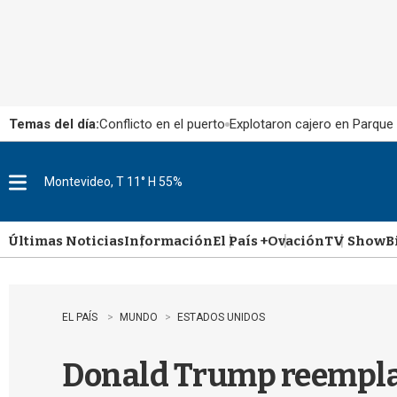
Temas del día:
Conflicto en el puerto
Explotaron cajero en Parque
Montevideo, T 11° H 55%
M
e
n
u
Últimas Noticias
Información
El País +
Ovación
TV Show
B
EL PAÍS
MUNDO
ESTADOS UNIDOS
Donald Trump reemplaz