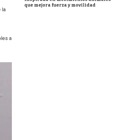
que mejora fuerza y movilidad
 la
oles a