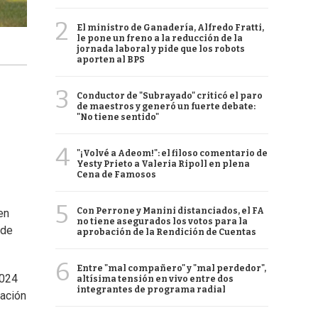
2
El ministro de Ganadería, Alfredo Fratti,
le pone un freno a la reducción de la
jornada laboral y pide que los robots
aporten al BPS
3
Conductor de "Subrayado" criticó el paro
de maestros y generó un fuerte debate:
"No tiene sentido"
4
"¡Volvé a Adeom!": el filoso comentario de
Yesty Prieto a Valeria Ripoll en plena
Cena de Famosos
5
Con Perrone y Manini distanciados, el FA
en
no tiene asegurados los votos para la
 de
aprobación de la Rendición de Cuentas
6
Entre "mal compañero" y "mal perdedor",
2024
altísima tensión en vivo entre dos
integrantes de programa radial
cación