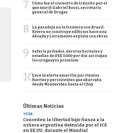
7
Cómo fue el siniestro de tránsito por el
que murió Gabriel Rossi, secretario
general de Drogas
8
La paradoja en la frontera con Brasil:
Rivera no construye edificios hace una
década y Livramento explota con obras
9
Safaris privados, auroras boreales y
estadías de US$ 3.000 por día: así viajan
los uruguayos premium
10
Cesó la alerta amarilla por vientos
fuertes y persistentes que abarcaba
desde Montevideo hasta el Chuy
Últimas Noticias
19:56
Conceden la libertad bajo fianza a la
niñera argentina detenida por el ICE
en EE.UU. durante el Mundial