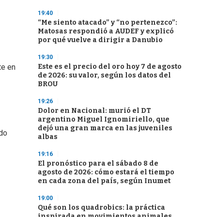
19:40
“Me siento atacado” y “no pertenezco”:
Matosas respondió a AUDEF y explicó
por qué vuelve a dirigir a Danubio
19:30
Este es el precio del oro hoy 7 de agosto
te en
de 2026: su valor, según los datos del
BROU
19:26
Dolor en Nacional: murió el DT
argentino Miguel Ignomiriello, que
dejó una gran marca en las juveniles
ado
albas
19:16
El pronóstico para el sábado 8 de
agosto de 2026: cómo estará el tiempo
en cada zona del país, según Inumet
19:00
Qué son los quadrobics: la práctica
inspirada en movimientos animales