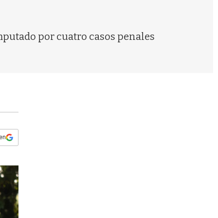
s
q
u
e
imputado por cuatro casos penales
d
a
 en