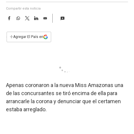
a
Compartir esta noticia
F
W
T
L
E
a
h
w
i
m
c
a
i
n
a
e
t
t
k
i
+
Agregar El País en
b
s
t
e
l
o
A
e
d
o
p
r
I
k
p
n
Apenas coronaron a la nueva Miss Amazonas una
de las concursantes se tiró encima de ella para
arrancarle la corona y denunciar que el certamen
estaba arreglado.