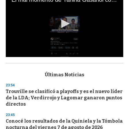
0
s
e
c
Últimas Noticias
o
n
23:54
d
Trouville se clasificó a playoffs y es el nuevo líder
s
o
de la LDA; Verdirrojo y Lagomar ganaron puntos
f
directos
3
3
s
23:45
e
Conocé los resultados de la Quiniela y la Tómbola
c
nocturna del viernes 7 de agosto de 2026
o