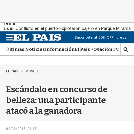
Tema
s del
Conflicto en el puerto
Explotaron cajero en Parque Miramar
día:
Suscribite al 50% OFF
Ingresar
M
e
Últimas Noticias
Información
El País +
Ovación
TV Show
n
M
u
o
s
t
EL PAÍS
MUNDO
r
a
Escándalo en concurso de
r
b
belleza: una participante
�
s
atacó a la ganadora
q
u
e
d
02/02/2015, 21:15