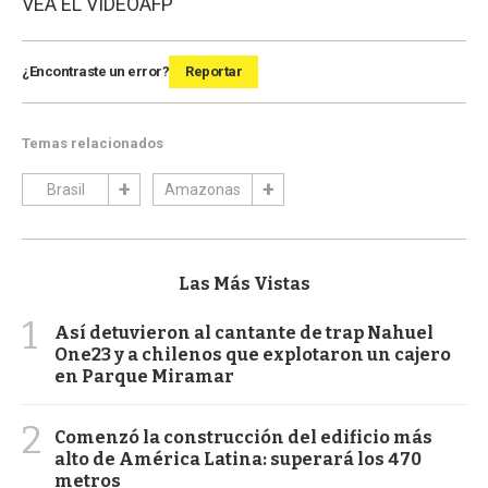
VEA EL VIDEO
AFP
¿Encontraste un error?
Reportar
Temas relacionados
Brasil
Amazonas
Las Más Vistas
1
Así detuvieron al cantante de trap Nahuel
One23 y a chilenos que explotaron un cajero
en Parque Miramar
2
Comenzó la construcción del edificio más
alto de América Latina: superará los 470
metros