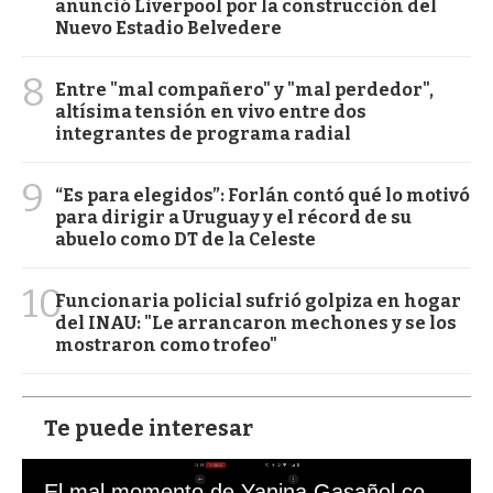
anunció Liverpool por la construcción del
Nuevo Estadio Belvedere
8
Entre "mal compañero" y "mal perdedor",
altísima tensión en vivo entre dos
integrantes de programa radial
9
“Es para elegidos”: Forlán contó qué lo motivó
para dirigir a Uruguay y el récord de su
abuelo como DT de la Celeste
10
Funcionaria policial sufrió golpiza en hogar
del INAU: "Le arrancaron mechones y se los
mostraron como trofeo"
Te puede interesar
El mal momento de Yanina Gasañol con un hincha argentino en "Subrayado"