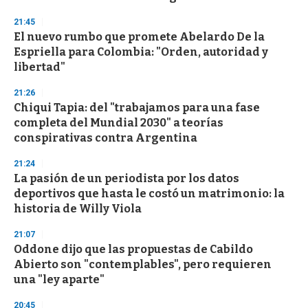
n
d
21:45
s
El nuevo rumbo que promete Abelardo De la
Espriella para Colombia: "Orden, autoridad y
libertad"
21:26
Chiqui Tapia: del "trabajamos para una fase
completa del Mundial 2030" a teorías
conspirativas contra Argentina
21:24
La pasión de un periodista por los datos
deportivos que hasta le costó un matrimonio: la
historia de Willy Viola
21:07
Oddone dijo que las propuestas de Cabildo
Abierto son "contemplables", pero requieren
una "ley aparte"
20:45